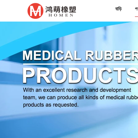
বাড়ি
প