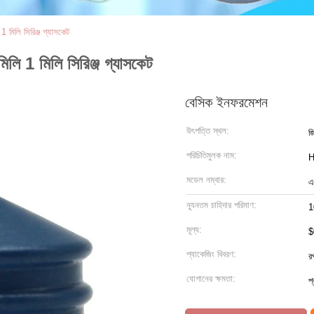
 1 মিলি সিরিঞ্জ গ্যাসকেট
মিলি 1 মিলি সিরিঞ্জ গ্যাসকেট
বেসিক ইনফরমেশন
উৎপত্তি স্থল:
জি
পরিচিতিমুলক নাম:
মডেল নম্বার:
এ
ন্যূনতম চাহিদার পরিমাণ:
1
মূল্য:
$
প্যাকেজিং বিবরণ:
র
যোগানের ক্ষমতা:
প