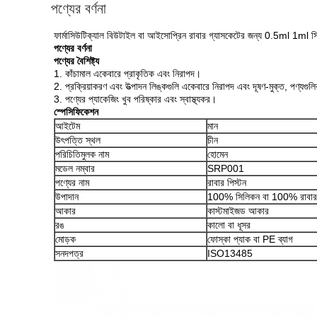
পণ্যের বর্ণনা
ফার্মাসিউটিক্যাল বিউটাইল বা আইসোপ্রিন রাবার গ্যাসকেটের জন্য 0.5ml 1ml সিরিঞ
পণ্যের বর্ণনা
পণ্যের বৈশিষ্ট্য
1. কাঁচামাল একেবারে প্রাকৃতিক এবং নিরাপদ।
2. প্রক্রিয়াকরণ এবং উত্পাদন লিঙ্কগুলি একেবারে নিরাপদ এবং দূষণ-মুক্ত, পণ্যগুলি
3. পণ্যের প্যাকেজিং খুব পরিষ্কার এবং স্বাস্থ্যকর।
স্পেসিফিকেশন
আইটেম
মান
উৎপত্তি স্থল
চীন
পরিচিতিমুলক নাম
হোমেন
মডেল নম্বার
SRP001
পণ্যের নাম
রাবার পিস্টন
উপাদান
100% সিলিকন বা 100% রাবার
আকার
কাস্টমাইজড আকার
রঙ
কালো বা ধূসর
মোড়ক
ফোস্কা প্যাক বা PE ব্যাগ
সনদপত্র
ISO13485