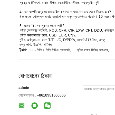
স্বাস্থ্য ও চিকিৎসা, রাবার স্টপার, হেমোস্টিক্স, সিরিঞ্জ, অভ্যন্তরীণ সুই
4. কেন আপনি অন্য সরবরাহকারীদের থেকে না আমাদের কাছ থেকে কিনতে হবে?
উচ্চ-মানের মেডিক্যাল রাবার যন্ত্রাংশ এবং ওষুধ প্যাকেজিংয়ে প্রধান। 10 বছরের উ
5. আমরা কি সেবা প্রদান করতে পারি?
গৃহীত ডেলিভারি শর্তাবলী: FOB, CFR, CIF, EXW, CPT, DDU, এক্সপ্রেস
গৃহীত অর্থপ্রদানের মুদ্রা: USD, EUR, CNY;
গৃহীত অর্থপ্রদানের ধরন: T/T, L/C, D/PD/A, ওয়েস্টার্ন ইউনিয়ন, নগদ;
কথ্য ভাষা: ইংরেজি, চাইনিজ
ট্যাগ:
0.5 মিলি 1 মিলি সিরিঞ্জ গ্যাসকেট
,
বুটিল রাবার সিরিঞ্জ প্লাঞ্জার
,
যোগাযোগের ঠিকানা
admin
হোয়াটসঅ্যাপ :
+8618951500365