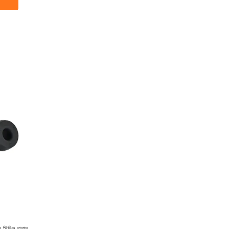
িরিঞ্জ রাবার