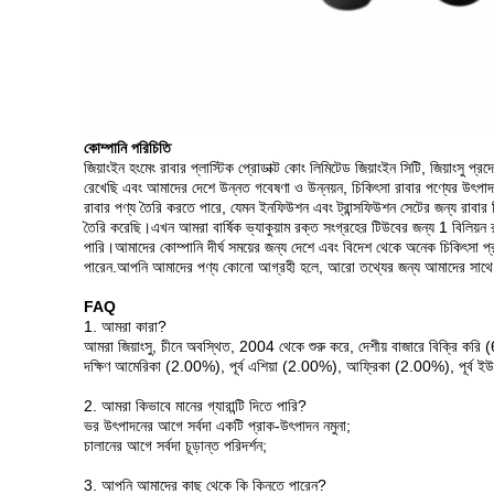
কোম্পানি পরিচিতি
জিয়াংইন হংমেং রাবার প্লাস্টিক প্রোডাক্ট কোং লিমিটেড জিয়াংইন সিটি, জিয়াংসু 
রেখেছি এবং আমাদের দেশে উন্নত গবেষণা ও উন্নয়ন, চিকিৎসা রাবার পণ্যের উৎপাদন
রাবার পণ্য তৈরি করতে পারে, যেমন ইনফিউশন এবং ট্রান্সফিউশন সেটের জন্য রাবার টি
তৈরি করেছি।এখন আমরা বার্ষিক ভ্যাকুয়াম রক্ত ​​সংগ্রহের টিউবের জন্য 1 বিলিয়ন
পারি।আমাদের কোম্পানি দীর্ঘ সময়ের জন্য দেশে এবং বিদেশ থেকে অনেক চিকিৎসা প
পারেন.আপনি আমাদের পণ্য কোনো আগ্রহী হলে, আরো তথ্যের জন্য আমাদের সাথে যো
FAQ
1. আমরা কারা?
আমরা জিয়াংসু, চীনে অবস্থিত, 2004 থেকে শুরু করে, দেশীয় বাজারে বিক্রি 
দক্ষিণ আমেরিকা (2.00%), পূর্ব এশিয়া (2.00%), আফ্রিকা (2.00%), পূর
2. আমরা কিভাবে মানের গ্যারান্টি দিতে পারি?
ভর উৎপাদনের আগে সর্বদা একটি প্রাক-উৎপাদন নমুনা;
চালানের আগে সর্বদা চূড়ান্ত পরিদর্শন;
3. আপনি আমাদের কাছ থেকে কি কিনতে পারেন?