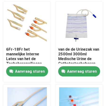
Fabrieksreis
Kwaliteitscontrole
Contacteer ons
6Fr-18Fr het
van de de Urinezak van
mannelijke Interne
2500ml 3000ml
Vraag een offerte aan
Latex van het de
Medische Urine de
Toebehorensilicone
Cathetertoebehoren
van de Catheter
ISO13485
Aanvraag sturen
Aanvraag sturen
Urinecatheter
Medisch Siliconerubber
Medische Rubberkurk
Rubberspuitduiker