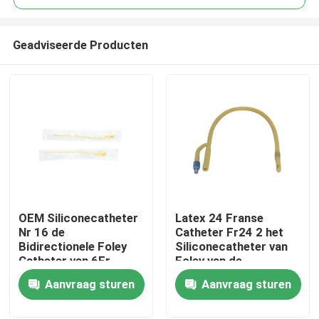
Geadviseerde Producten
OEM Siliconecatheter
Latex 24 Franse
Thuis
Nr 16 de
Catheter Fr24 2 het
Bidirectionele Foley
Siliconecatheter van
Catheter van 6Fr
Foley van de
Producten
-18Fr
Maniercatheter
Aanvraag sturen
Aanvraag sturen
Medische
Over ons