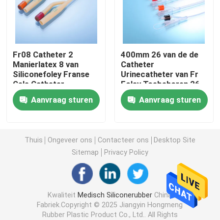
Spuittoebehoren
Fr08 Catheter 2
400mm 26 van de de
De Toebehoren van de bloedinzameling
Manierlatex 8 van
Catheter
Siliconefoley Franse
Urinecatheter van Fr
Gele Catheter
Foley Toebehoren 26
Butylrubberkurk
Franse Catheter
Aanvraag sturen
Aanvraag sturen
Vooraf gevulde Spuitdelen
Thuis
Ongeveer ons
Contacteer ons
Desktop Site
Gehalogeneerde Butylrubber
Sitemap
Privacy Policy
Medische Siliconebuis
Kwaliteit
Medisch Siliconerubber
China
Fabriek.Copyright © 2025 Jiangyin Hongmeng
Drainagebuis
Rubber Plastic Product Co., Ltd.. All Rights