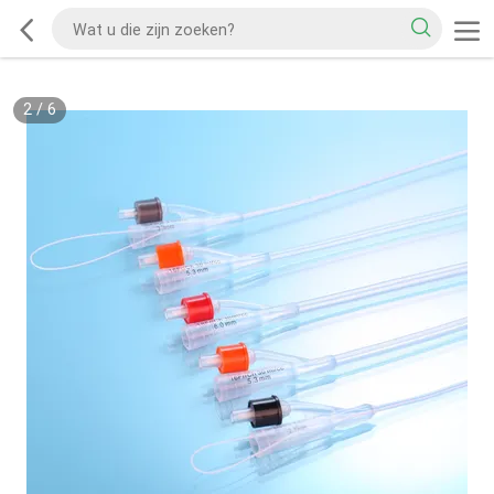
2
/
6