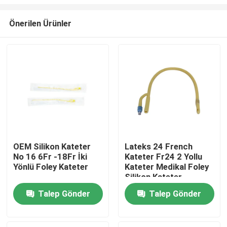
Önerilen Ürünler
OEM Silikon Kateter
Lateks 24 French
No 16 6Fr -18Fr İki
Kateter Fr24 2 Yollu
Ana sayfa
Yönlü Foley Kateter
Kateter Medikal Foley
Silikon Kateter
Ürünler
Talep Gönder
Talep Gönder
Hakkımızda