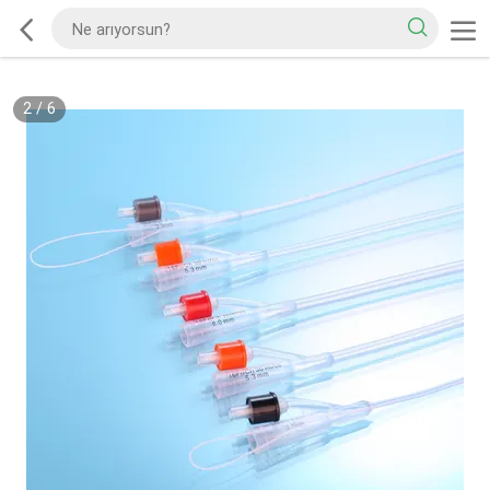
2
/
6