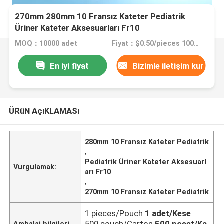
270mm 280mm 10 Fransız Kateter Pediatrik
Üriner Kateter Aksesuarları Fr10
MOQ：10000 adet
Fiyat：$0.50/pieces 10000-49999 pieces
En iyi fiyat
Bizimle iletişim kur
ÜRüN AçıKLAMASı
280mm 10 Fransız Kateter Pediatrik
,
Pediatrik Üriner Kateter Aksesuarl
Vurgulamak:
arı Fr10
,
270mm 10 Fransız Kateter Pediatrik
1 pieces/Pouch
1 adet/Kese
500 pouch/Carton
500 poşet/Ka
Ambalaj bilgileri