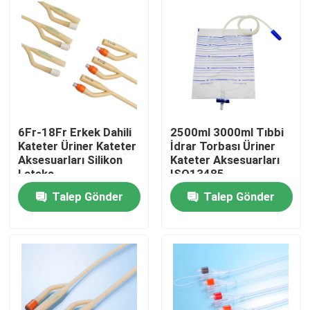
Fabrika turu
Kalite kontrol
Bize ulaşın
6Fr-18Fr Erkek Dahili
2500ml 3000ml Tıbbi
Kateter Üriner Kateter
İdrar Torbası Üriner
Aksesuarları Silikon
Kateter Aksesuarları
Teklif isteği
Lateks
ISO13485
Talep Gönder
Talep Gönder
Tıbbi Silikon Kauçuk
Tıbbi Kauçuk Tıpa
Kauçuk Şırınga Pistonu