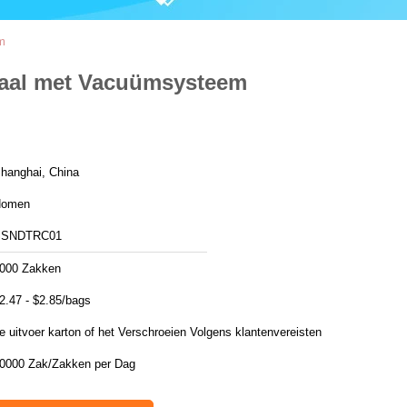
m
anaal met Vacuümsysteem
hanghai, China
Homen
SSNDTRC01
000 Zakken
2.47 - $2.85/bags
de uitvoer karton of het Verschroeien Volgens klantenvereisten
40000 Zak/Zakken per Dag