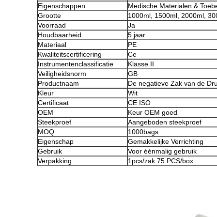
Eigenschappen
Medische Materialen & Toeb
Grootte
1000ml, 1500ml, 2000ml, 30
Voorraad
Ja
Houdbaarheid
5 jaar
Materiaal
PE
Kwaliteitscertificering
Ce
Instrumentenclassificatie
Klasse II
Veiligheidsnorm
GB
Productnaam
De negatieve Zak van de Dr
Kleur
Wit
Certificaat
CE ISO
OEM
Keur OEM goed
Steekproef
Aangeboden steekproef
MOQ
1000bags
Eigenschap
Gemakkelijke Verrichting
Gebruik
Voor éénmalig gebruik
Verpakking
1pcs/zak 75 PCS/box