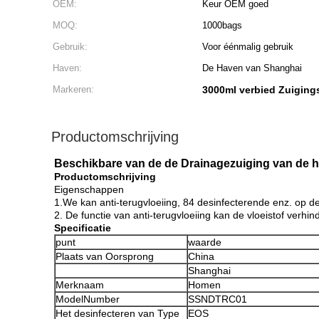
OEM:
Keur OEM goed
MOQ:
1000bags
Gebruik:
Voor éénmalig gebruik
Haven:
De Haven van Shanghai
Markeren:
3000ml verbied Zuiging
Productomschrijving
Beschikbare van de de Drainagezuiging van de 
Productomschrijving
Eigenschappen
1.We kan anti-terugvloeiing, 84 desinfecterende enz. op d
2. De functie van anti-terugvloeiing kan de vloeistof verhi
Specificatie
punt
waarde
Plaats van Oorsprong
China
Shanghai
Merknaam
Homen
ModelNumber
SSNDTRC01
Het desinfecteren van Type
EOS