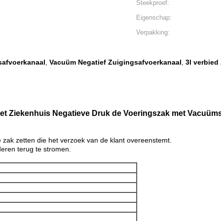
Steekproef:
Eigenschap:
Verpakking:
safvoerkanaal
Vacuüm Negatief Zuigingsafvoerkanaal
3l verbied
,
,
het Ziekenhuis Negatieve Druk de Voeringszak met Vacuü
e zak zetten die het verzoek van de klant overeenstemt.
nderen terug te stromen.