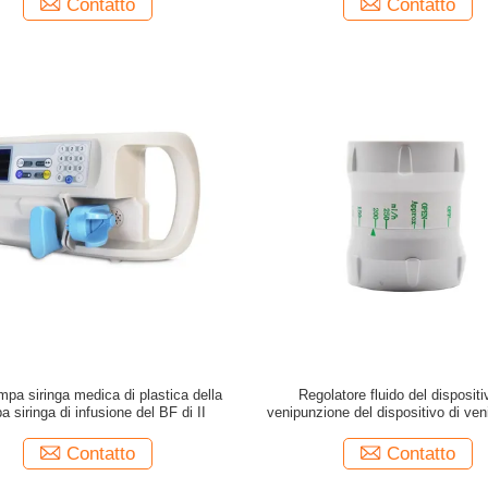
Contatto
Contatto
mpa siringa medica di plastica della
Regolatore fluido del dispositi
 siringa di infusione del BF di II
venipunzione del dispositivo di ve
del flusso di fluido del regolator
accessori igienici di infusio
Contatto
Contatto