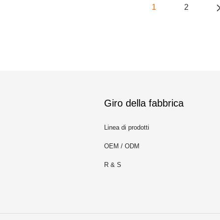
1
2
Giro della fabbrica
Linea di prodotti
OEM / ODM
R & S
m