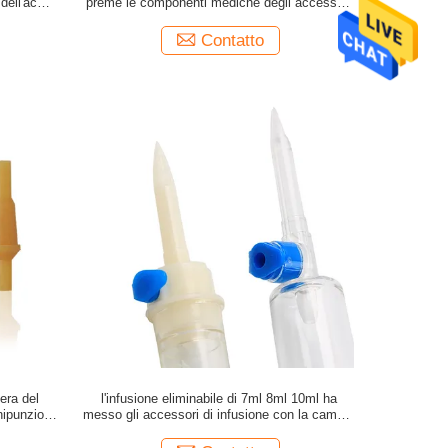
 dell'acqua
preme le componenti mediche degli accessori
strica
di infusione
Contatto
era del
l'infusione eliminabile di 7ml 8ml 10ml ha
nipunzione
messo gli accessori di infusione con la camera
infusione
del gocciolamento