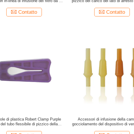
i in-linea di infusione del filtro da 5
pizzico del carico del lato di arresto
cron per l'iniettore endovenoso
dell'OEM per l'alimentazione ga
Contatto
Contatto
ole di plastica Robert Clamp Purple
Accessori di infusione della cam
del tubo flessibile di pizzico della
gocciolamento del dispositivo di ve
tubatura del clistere
del lattice T10 per gli insiemi di 