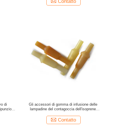
Contatto
vo di
Gli accessori di gomma di infusione delle
nipunzione
lampadine del contagoccia dell'isoprene
e degli
cadono la camera
ne
Contatto