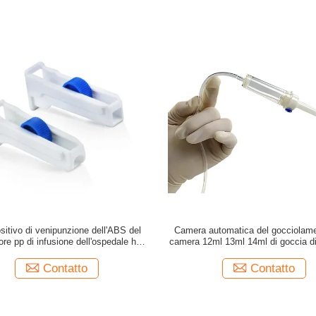
ositivo di venipunzione dell'ABS del
Camera automatica del gocciolame
ore pp di infusione dell'ospedale ha
camera 12ml 13ml 14ml di goccia di 
messo il regolatore di flusso
aria micro
Contatto
Contatto