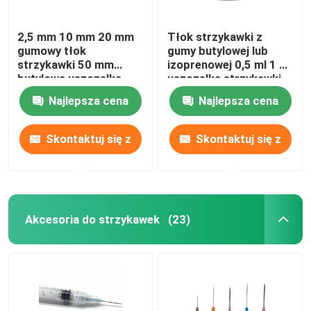
2,5 mm 10 mm 20 mm
Tłok strzykawki z
gumowy tłok
gumy butylowej lub
strzykawki 50 mm
izoprenowej 0,5 ml 1 ml
butylowa uszczelka
uszczelka strzykawki
medyczna
Najlepsza cena
Najlepsza cena
Skontaktuj się z
Skontaktuj się z
nami
nami
Akcesoria do strzykawek
(23)