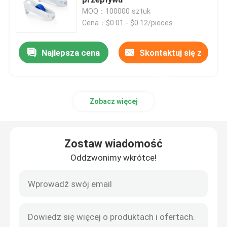
MOQ：100000 sztuk
Cena：$0.01 - $0.12/pieces
Akcesoria do strzykawek
Najlepsza cena
Skontaktuj się z
Akcesoria do pobierania krwi
nami
Korek z gumy butylowej
Zobacz więcej
Wstępnie napełnione części strzykawki
Zostaw wiadomość
Halogenowana guma butylowa
Oddzwonimy wkrótce!
Rurka silikonowa medyczna
Rurka drenażowa