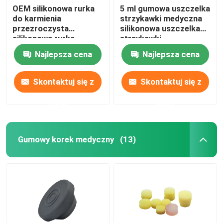
OEM silikonowa rurka
5 ml gumowa uszczelka
do karmienia
strzykawki medyczna
przezroczysta
silikonowa uszczelka
silikonowa rurka
strzykawki
żołądkowa
Najlepsza cena
Najlepsza cena
Skontaktuj się z
Skontaktuj się z
nami
nami
Gumowy korek medyczny
(13)