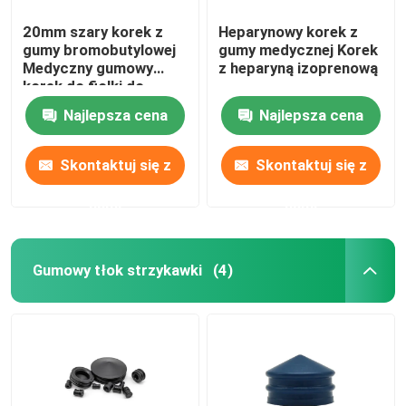
20mm szary korek z
Heparynowy korek z
gumy bromobutylowej
gumy medycznej Korek
Medyczny gumowy
z heparyną izoprenową
korek do fiolki do
wstrzykiwań
Najlepsza cena
Najlepsza cena
Skontaktuj się z
Skontaktuj się z
nami
nami
Gumowy tłok strzykawki
(4)