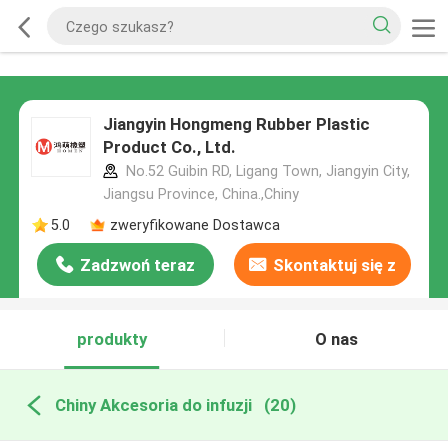
Jiangyin Hongmeng Rubber Plastic
Product Co., Ltd.
No.52 Guibin RD, Ligang Town, Jiangyin City,
Jiangsu Province, China.,Chiny
5.0
zweryfikowane Dostawca
Zadzwoń teraz
Skontaktuj się z
nami
produkty
O nas
Chiny Akcesoria do infuzji
(20)