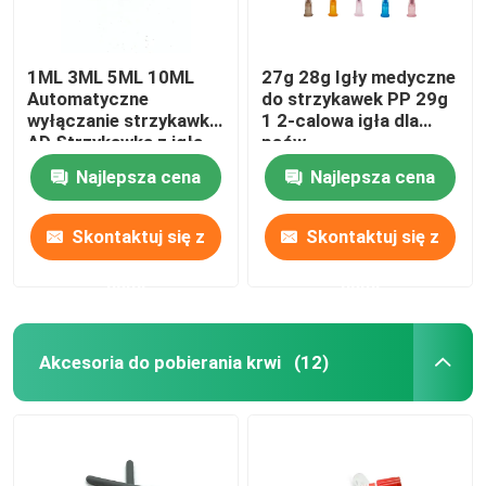
1ML 3ML 5ML 10ML
27g 28g Igły medyczne
Automatyczne
do strzykawek PP 29g
wyłączanie strzykawki
1 2-calowa igła dla
AD Strzykawka z igłą
psów
Najlepsza cena
Najlepsza cena
Skontaktuj się z
Skontaktuj się z
nami
nami
Akcesoria do pobierania krwi
(12)