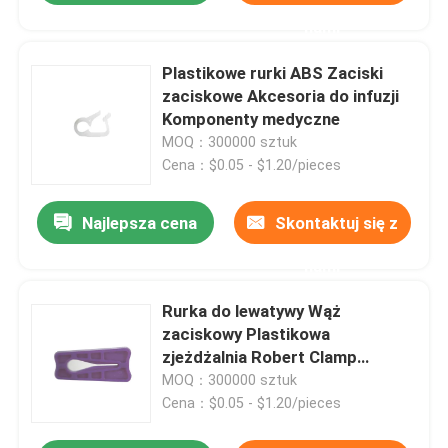
nami
Plastikowe rurki ABS Zaciski
zaciskowe Akcesoria do infuzji
Komponenty medyczne
MOQ：300000 sztuk
Cena：$0.05 - $1.20/pieces
Najlepsza cena
Skontaktuj się z
nami
Rurka do lewatywy Wąż
zaciskowy Plastikowa
zjeżdżalnia Robert Clamp
Fioletowo-biała
MOQ：300000 sztuk
Cena：$0.05 - $1.20/pieces