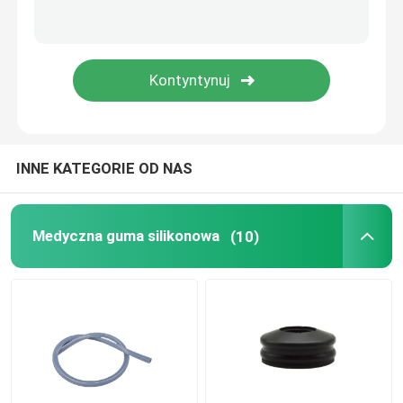
Akcesoria do cewników moczowych
Rurka infuzyjna
Akcesoria do infuzji
INNE KATEGORIE OD NAS
Medyczna guma silikonowa
(10)