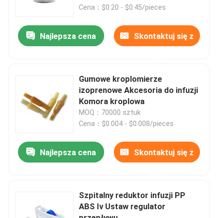
Cena：$0.20 - $0.45/pieces
Wycieczka po fabryce
Najlepsza cena
Skontaktuj się z
nami
Kontrola jakości
Gumowe kroplomierze
Skontaktuj się z nami
izoprenowe Akcesoria do infuzji
Komora kroplowa
MOQ：70000 sztuk
Poprosić o wycenę
Cena：$0.004 - $0.008/pieces
Medyczna guma silikonowa
Najlepsza cena
Skontaktuj się z
nami
Gumowy korek medyczny
Szpitalny reduktor infuzji PP
ABS Iv Ustaw regulator
Gumowy tłok strzykawki
przepływu