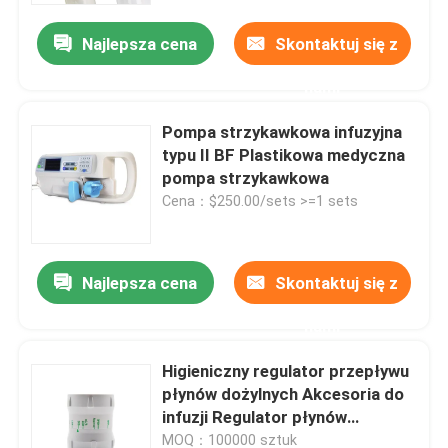
Najlepsza cena
Skontaktuj się z
nami
Pompa strzykawkowa infuzyjna
typu II BF Plastikowa medyczna
pompa strzykawkowa
Cena：$250.00/sets >=1 sets
Najlepsza cena
Skontaktuj się z
Dom
nami
Higieniczny regulator przepływu
Produkty
płynów dożylnych Akcesoria do
infuzji Regulator płynów
dożylnych
O nas
MOQ：100000 sztuk