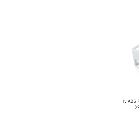
Iv ABS 
у