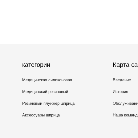
категории
Карта са
Медицинская силиконовая
Введение
резина
Медицинский резиновый
История
затвор
Резиновый плунжер шприца
Обслуживан
Аксессуары шприца
Наша команд