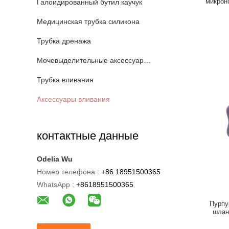
микрон
Галоидированный бутил каучук
Медицинская трубка силикона
Трубка дренажа
Мочевыделительные аксессуары катетера
Трубка вливания
Аксессуары вливания
контактные данные
Odelia Wu
Номер телефона :
+86 18951500365
WhatsApp :
+8618951500365
Пурпу
шлан