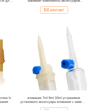
OEM для
зажимает компоненты аксессуаров
вливания медицинские
контакт
тека Iv
вливание 7ml 8ml 10ml устранимое
вания
установило аксессуары вливания с камерой
потека