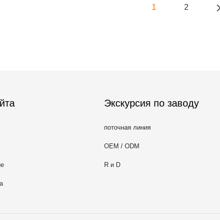
1
2
йта
Экскурсия по заводу
поточная линия
OEM / ODM
ие
R и D
а