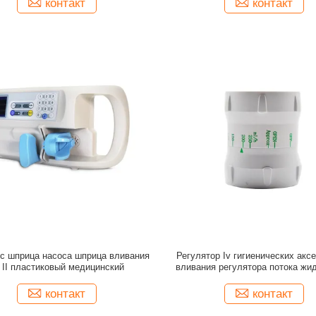
контакт
контакт
ос шприца насоса шприца вливания
Регулятор Iv гигиенических акс
 II пластиковый медицинский
вливания регулятора потока жид
жидкий
контакт
контакт