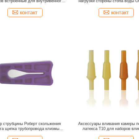
ов встроенные для внутривенного
нагрузки стороны стопа воды 
инжектора
питательной трубки
контакт
контакт
р струбцины Роберт скольжения
Аксессуары вливания камеры по
га щипка трубопровода клизмы
латекса T10 для наборов вли
пластиковый белый