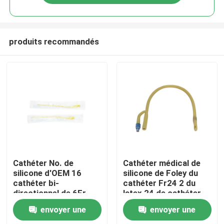
produits recommandés
Aperçu
Cathéter No. de
Cathéter médical de
silicone d'OEM 16
silicone de Foley du
cathéter bi-
cathéter Fr24 2 du
Produits
directionnel de 6Fr
latex 24 de cathéter
-18Fr Foley
français de manière
envoyer une
envoyer une
A propos de nous