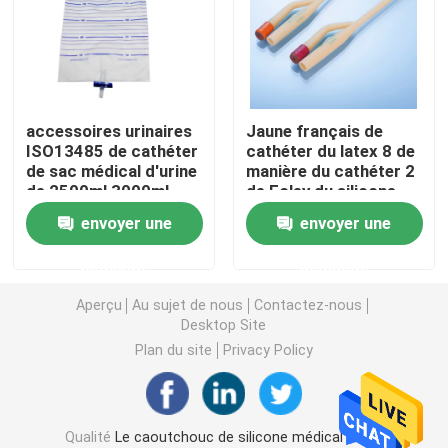
Accessoires de seringue
Accessoires de collection de sang
accessoires urinaires
Jaune français de
ISO13485 de cathéter
cathéter du latex 8 de
de sac médical d'urine
manière du cathéter 2
Bouchon de caoutchouc butylique
de 2500ml 3000ml
de Foley du silicone
Fr08
envoyer une
envoyer une
Pièces préremplies de seringue
demande
demande
Caoutchouc butylique halogéné
Aperçu
Au sujet de nous
Contactez-nous
Desktop Site
Plan du site
Privacy Policy
Tube médical de silicone
Tube de drainage
Qualité
Le caoutchouc de silicone médical
Usine