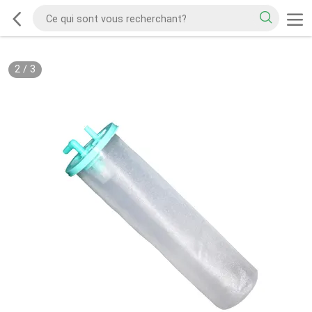
2
/
3