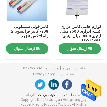
لوازم جانبی سرنگ
لوازم جانبی کاتتر ادراری
کاتتر فولی سیلیکونی
لوازم جانبی جمع آوری خون
کیسه ادراری 2500 میلی
Fr08 کاتتر فرانسوی 2
لیتری 3000 میلی لیتری
راه لاتکس 8 زرد
ISO13485
درپوش لاستیکی بوتیل
ارسال سؤال
ارسال سؤال
قطعات سرنگ از پیش پر شده
خانه
دربارهی ما
تماس با ما
Desktop Site
لاستیک بوتیل هالوژنه
نقشه سایت
Privacy Policy
لوله سیلیکونی پزشکی
کیفیت
لاستیک سیلیکونی پزشکی
کارخانه
چین.Copyright © 2025 Jiangyin Hongmeng
لوله زهکشی
Rubber Plastic Product Co., Ltd.. All Rights