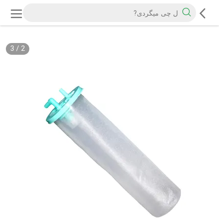
3
/
2