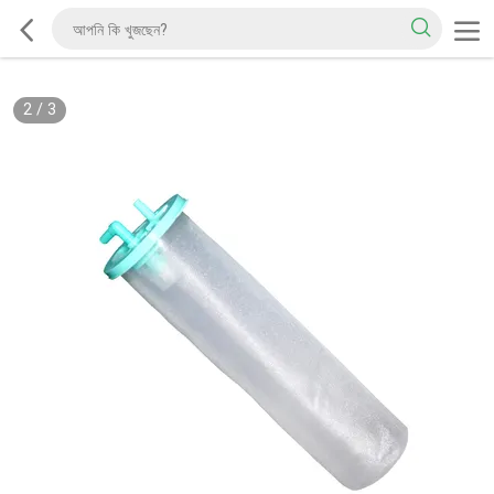
2
/
3