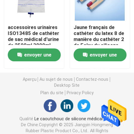
Accessoires de seringue
accessoires urinaires
Jaune français de
ISO13485 de cathéter
cathéter du latex 8 de
Accessoires de collection de sang
de sac médical d'urine
manière du cathéter 2
de 2500ml 3000ml
de Foley du silicone
Fr08
Bouchon de caoutchouc butylique
envoyer une
envoyer une
demande
demande
Pièces préremplies de seringue
Aperçu
Au sujet de nous
Contactez-nous
Desktop Site
Caoutchouc butylique halogéné
Plan du site
Privacy Policy
Tube médical de silicone
Qualité
Le caoutchouc de silicone médical
Usine
De Chine.Copyright © 2025 Jiangyin Hongmeng
Tube de drainage
Rubber Plastic Product Co., Ltd.. All Rights