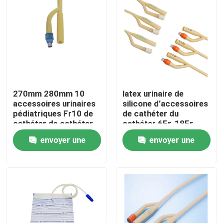
Visite d'usine
Contrôle de la qualité
Contact
270mm 280mm 10
latex urinaire de
accessoires urinaires
silicone d'accessoires
pédiatriques Fr10 de
de cathéter du
Demande de soumission
cathéter de cathéter
cathéter 6Fr-18Fr
français
interne masculin
envoyer une
envoyer une
Le caoutchouc de silicone médical
demande
demande
Bouchon en caoutchouc médical
Plongeur en caoutchouc de seringue