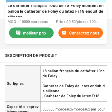
Le cathéter français 10cc de 18 Foley montent en
ballon le cathéter de Foley du latex Fr18 enduit de
silicone
MOQ：10000 morceaux
Prix：$0.50/pieces 10000-49999 pieces
meilleur prix
Contactez nous
DESCRIPTION DE PRODUIT
18 ballon français du cathéter 10cc
de Foley
,
Surligner:
Cathéter de Foley de latex enduit d
e silicone
,
Cathéter de Foley du latex Fr18
Capacité d'approv
500000 morceaux/morceaux par Jour
isionnement