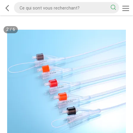
2
/
6