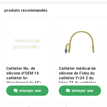
produits recommandés
Cathéter No. de
Cathéter médical de
silicone d'OEM 16
silicone de Foley du
Aperçu
cathéter bi-
cathéter Fr24 2 du
directionnel de 6Fr
latex 24 de cathéter
-18Fr Foley
français de manière
envoyer une
envoyer une
Produits
demande
demande
A propos de nous