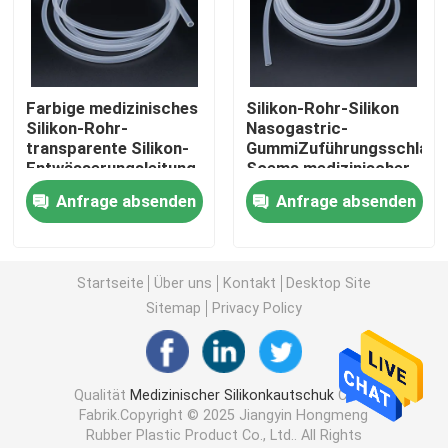
Fabrik Tour
Farbige medizinisches
Silikon-Rohr-Silikon
Qualitätskontrolle
Silikon-Rohr-
Nasogastric-
transparente Silikon-
GummiZuführungsschlauc
Entwässerungsleitung
Soems medizinischer
Kontakt
Anfrage absenden
Anfrage absenden
Referenzen
Startseite
Über uns
Kontakt
Desktop Site
Sitemap
Privacy Policy
Medizinischer Silikonkautschuk
Medizinisches Gummistopfen
Qualität
Medizinischer Silikonkautschuk
China
Fabrik.Copyright © 2025 Jiangyin Hongmeng
Rubber Plastic Product Co., Ltd.. All Rights
Gummispritzen-Kolben