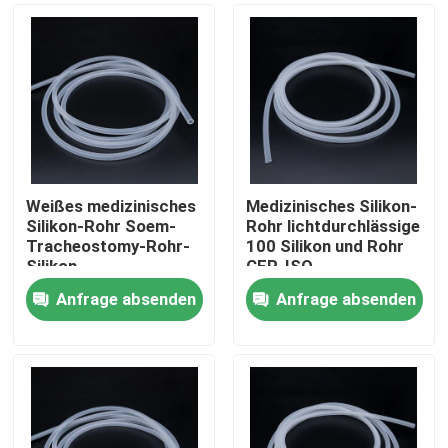
Weißes medizinisches
Medizinisches Silikon-
Silikon-Rohr Soem-
Rohr lichtdurchlässige
Tracheostomy-Rohr-
100 Silikon und Rohr
Silikon
CER-ISO
Anfrage absenden
Anfrage absenden
Startseite
Produkte
Über uns