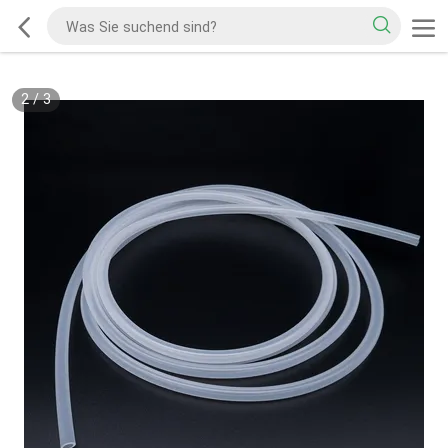
2
/
3