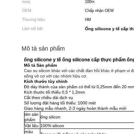
moq:
100m
OEM:
Chấp nhận OEM
Thương hiệu:
HM
Làm nổi bật:
Ống silicone y tế cấp 
Mô tả sản phẩm
ống silicone y tế ống silicone cấp thực phẩm ố
Mô tả Sản phẩm
Cao su silicon khác với các chất đàn hồi khác ở phạm vi
sống vô cơ với các nhóm hữu cơ.
Kích thước tùy chỉnh
Độ dày thành của sản phẩm có thể từ 0,25mm đến 20 m
Kích thước tối thiểu 0,5 * 1,2mm
Cắt theo chiều dài dịch vụ
Số lượng đặt hàng tối thiểu: 1000 mét
Giao hàng mẫu nhanh, 2-3 ngày hoàn thành mẫu mới
tên sản
ống silicon
phẩm
Vật liệu
100% silicon
màu