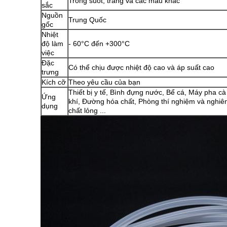
Trong suốt, trắng và các màu khác
sắc
Nguồn
Trung Quốc
gốc
Nhiệt
độ làm
- 60°C đến +300°C
việc
Đặc
Có thể chịu được nhiệt độ cao và áp suất cao
trưng
Kích cỡ
Theo yêu cầu của bạn
Thiết bị y tế, Bình đựng nước, Bể cá, Máy pha 
Ứng
khí, Đường hóa chất, Phòng thí nghiệm và nghi
dụng
chất lỏng ...