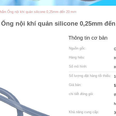
 phẩm Ống nội khí quản silicone 0,25mm đến 20 mm
m Ống nội khí quản silicone 0,25mm đế
Thông tin cơ bản
Nguồn gốc:
G
Hàng hiệu:
Số mô hình:
H
Số lượng đặt hàng tối thiểu:
1
Giá bán:
$
chi tiết đóng gói:
t
h
Khả năng cung cấp:
3