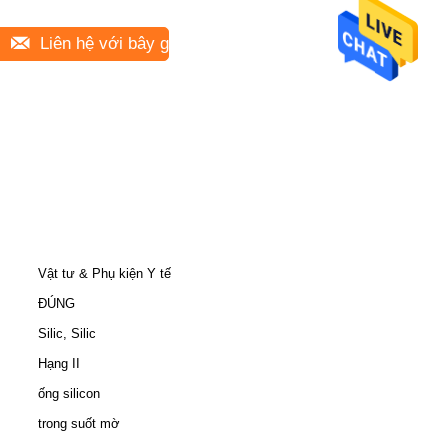
Liên hệ với bây giờ
Vật tư & Phụ kiện Y tế
ĐÚNG
Silic, Silic
Hạng II
ống silicon
trong suốt mờ