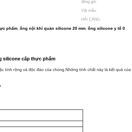
đóng gói:
Vật mẫu:
HẢI CẢNG:
thực phẩm
ống nội khí quản silicone 20 mm
ống silicone y tế 0
,
,
ng silicone cấp thực phẩm
 đặc tính rộng và độc đáo của chúng.Những tính chất này là kết quả củ
m