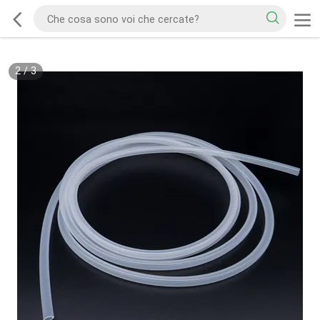
2
/
3