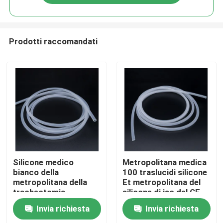
Prodotti raccomandati
Casa
Silicone medico
Metropolitana medica
bianco della
100 traslucidi silicone
metropolitana della
Et metropolitana del
Prodotti
tracheotomia
silicone di iso del CE
dell'OEM della
Invia richiesta
Invia richiesta
metropolitana del
Chi siamo
silicone