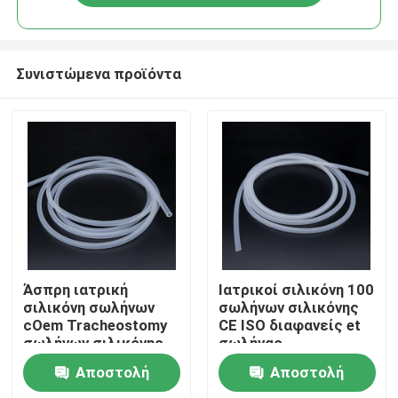
Συνιστώμενα προϊόντα
Αρχική Σελίδα
Άσπρη ιατρική
Ιατρικοί σιλικόνη 100
σιλικόνη σωλήνων
σωλήνων σιλικόνης
cOem Tracheostomy
CE ISO διαφανείς et
Προϊόντα
σωλήνων σιλικόνης
σωλήνας
Αποστολή
Αποστολή
Σχετικά με εμάς