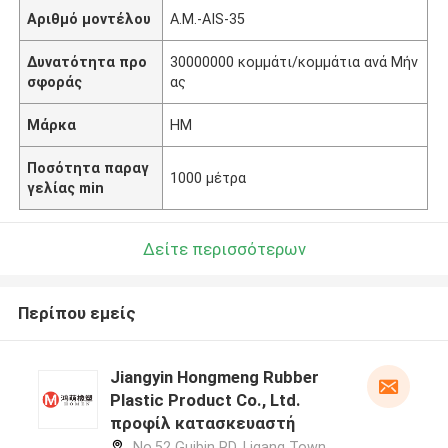
Αριθμό μοντέλου
Α.Μ.-AIS-35
Δυνατότητα προ
30000000 κομμάτι/κομμάτια ανά Μήν
σφοράς
ας
Μάρκα
HM
Ποσότητα παραγ
1000 μέτρα
γελίας min
Δείτε περισσότερων
Περίπου εμείς
Jiangyin Hongmeng Rubber
Plastic Product Co., Ltd.
προφίλ κατασκευαστή
No.52 Guibin RD, Ligang Town,