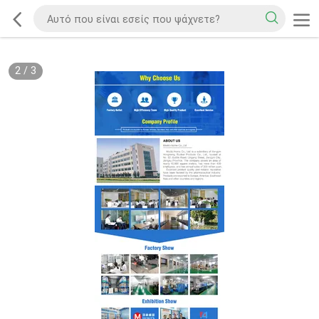
2
/
3