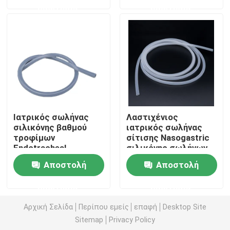
ερώτησης
ερώτησης
Γύρος εργοστασίων
Ποιοτικός έλεγχος
επαφή
Ιατρικός σωλήνας
Λαστιχένιος
Ζητήστε ένα απόσπασμα
σιλικόνης βαθμού
ιατρικός σωλήνας
τροφίμων
σίτισης Nasogastric
Endotracheal
σιλικόνης σωλήνων
σωλήνας σιλικόνης
σιλικόνης cOem
Ιατρικό λάστιχο σιλικόνης
Αποστολή
Αποστολή
0.25mm 20mm
ερώτησης
ερώτησης
Ιατρικό λαστιχένιο πώμα
Αρχική Σελίδα
Περίπου εμείς
επαφή
Desktop Site
Sitemap
Privacy Policy
Λαστιχένιος δύτης συρίγγων