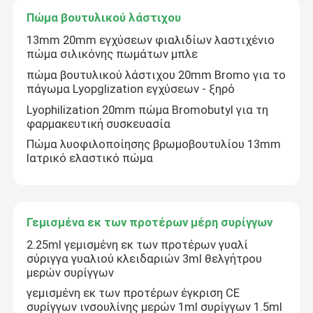
Πώμα βουτυλικού λάστιχου
13mm 20mm εγχύσεων φιαλιδίων λαστιχένιο
πώμα σιλικόνης πωμάτων μπλε
πώμα βουτυλικού λάστιχου 20mm Bromo για το
πάγωμα Lyopglization εγχύσεων - ξηρό
Lyophilization 20mm πώμα Bromobutyl για τη
φαρμακευτική συσκευασία
Πώμα λυοφιλοποίησης βρωμοβουτυλίου 13mm
Ιατρικό ελαστικό πώμα
Αρχική Σελίδα
Γεμισμένα εκ των προτέρων μέρη συρίγγων
2.25ml γεμισμένη εκ των προτέρων γυαλί
σύριγγα γυαλιού κλειδαριών 3ml θελγήτρου
Προϊόντα
μερών συρίγγων
γεμισμένη εκ των προτέρων έγκριση CE
συρίγγων ινσουλίνης μερών 1ml συρίγγων 1.5ml
Σχετικά με εμάς