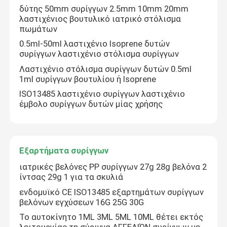
δύτης 50mm συρίγγων 2.5mm 10mm 20mm
λαστιχένιος βουτυλικό ιατρικό στόλισμα
πωμάτων
0.5ml-50ml λαστιχένιο Isoprene δυτών
συρίγγων λαστιχένιο στόλισμα συρίγγων
Λαστιχένιο στόλισμα συρίγγων δυτών 0.5ml
1ml συρίγγων βουτυλίου ή Isoprene
ISO13485 λαστιχένιο συρίγγων λαστιχένιο
έμβολο συρίγγων δυτών μίας χρήσης
Εξαρτήματα συρίγγων
ιατρικές βελόνες PP συρίγγων 27g 28g βελόνα 2
ίντσας 29g 1 για τα σκυλιά
ενδομυϊκό CE ISO13485 εξαρτημάτων συρίγγων
βελόνων εγχύσεων 16G 25G 30G
Το αυτοκίνητο 1ML 3ML 5ML 10ML θέτει εκτός