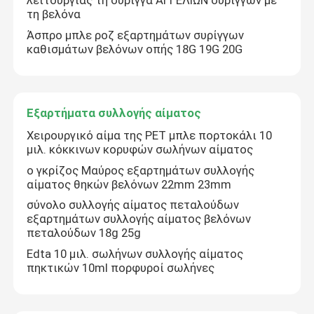
λειτουργίας τη σύριγγα ΑΓΓΕΛΙΏΝ συρίγγων με
τη βελόνα
Άσπρο μπλε ροζ εξαρτημάτων συρίγγων
καθισμάτων βελόνων οπής 18G 19G 20G
Εξαρτήματα συλλογής αίματος
Χειρουργικό αίμα της PET μπλε πορτοκάλι 10
μιλ. κόκκινων κορυφών σωλήνων αίματος
ο γκρίζος Μαύρος εξαρτημάτων συλλογής
αίματος θηκών βελόνων 22mm 23mm
σύνολο συλλογής αίματος πεταλούδων
εξαρτημάτων συλλογής αίματος βελόνων
πεταλούδων 18g 25g
Edta 10 μιλ. σωλήνων συλλογής αίματος
πηκτικών 10ml πορφυροί σωλήνες