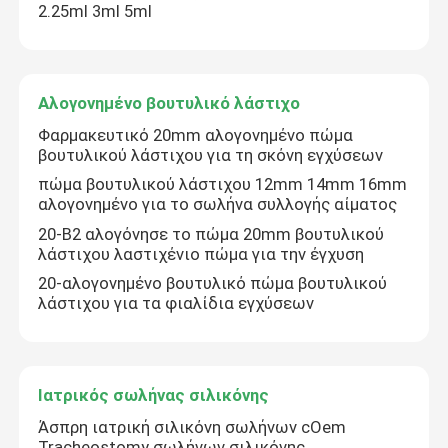
2.25ml 3ml 5ml
Γύρος εργοστασίων
Αλογονημένο βουτυλικό λάστιχο
Ποιοτικός έλεγχος
Φαρμακευτικό 20mm αλογονημένο πώμα
βουτυλικού λάστιχου για τη σκόνη εγχύσεων
επαφή
πώμα βουτυλικού λάστιχου 12mm 14mm 16mm
αλογονημένο για το σωλήνα συλλογής αίματος
20-B2 αλογόνησε το πώμα 20mm βουτυλικού
Ζητήστε ένα απόσπασμα
λάστιχου λαστιχένιο πώμα για την έγχυση
20-αλογονημένο βουτυλικό πώμα βουτυλικού
λάστιχου για τα φιαλίδια εγχύσεων
Ιατρικό λάστιχο σιλικόνης
Ιατρικό λαστιχένιο πώμα
Ιατρικός σωλήνας σιλικόνης
Άσπρη ιατρική σιλικόνη σωλήνων cOem
Λαστιχένιος δύτης συρίγγων
Tracheostomy σωλήνων σιλικόνης