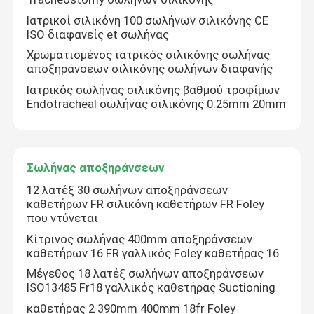
Ιατρικοί σιλικόνη 100 σωλήνων σιλικόνης CE
ISO διαφανείς et σωλήνας
Εξαρτήματα συρίγγων
Χρωματισμένος ιατρικός σιλικόνης σωλήνας
αποξηράνσεων σιλικόνης σωλήνων διαφανής
Εξαρτήματα συλλογής αίματος
Ιατρικός σωλήνας σιλικόνης βαθμού τροφίμων
Endotracheal σωλήνας σιλικόνης 0.25mm 20mm
Πώμα βουτυλικού λάστιχου
Σωλήνας αποξηράνσεων
Γεμισμένα εκ των προτέρων μέρη συρίγγων
12 λατέξ 30 σωλήνων αποξηράνσεων
καθετήρων FR σιλικόνη καθετήρων FR Foley
Αλογονημένο βουτυλικό λάστιχο
που ντύνεται
Κίτρινος σωλήνας 400mm αποξηράνσεων
καθετήρων 16 FR γαλλικός Foley καθετήρας 16
Ιατρικός σωλήνας σιλικόνης
Μέγεθος 18 λατέξ σωλήνων αποξηράνσεων
ISO13485 Fr18 γαλλικός καθετήρας Suctioning
Σωλήνας αποξηράνσεων
καθετήρας 2 390mm 400mm 18fr Foley