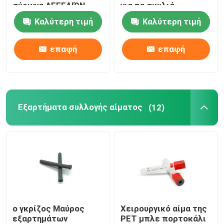
σύριγγα ΑΓΓΕΛΙΏΝ
για τα σκυλιά
συρίγγων με τη
Καλύτερη τιμή
Καλύτερη τιμή
Ουρικά εξαρτήματα καθετήρων
βελόνα
επαφή
επαφή
Σωλήνας έγχυσης
Εξαρτήματα έγχυσης
Εξαρτήματα συλλογής αίματος
(12)
ο γκρίζος Μαύρος
Χειρουργικό αίμα της
εξαρτημάτων
PET μπλε πορτοκάλι