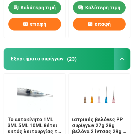
στόλισμα πωμάτων
Καλύτερη τιμή
Καλύτερη τιμή
Εξαρτήματα συρίγγων
επαφή
επαφή
Εξαρτήματα συλλογής αίματος
Πώμα βουτυλικού λάστιχου
Εξαρτήματα συρίγγων
(23)
Γεμισμένα εκ των προτέρων μέρη συρίγγων
Αλογονημένο βουτυλικό λάστιχο
Ιατρικός σωλήνας σιλικόνης
Το αυτοκίνητο 1ML
ιατρικές βελόνες PP
3ML 5ML 10ML θέτει
συρίγγων 27g 28g
Σωλήνας αποξηράνσεων
εκτός λειτουργίας τη
βελόνα 2 ίντσας 29g 1