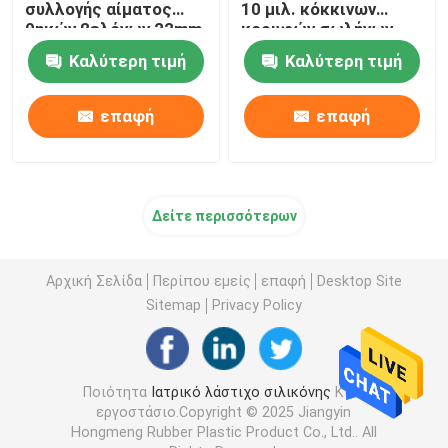
συλλογής αίματος
10 μιλ. κόκκινων
θηκών βελόνων 22mm
κορυφών σωλήνων
23mm
αίματος
Καλύτερη τιμή
Καλύτερη τιμή
επαφή
επαφή
Δείτε περισσότερων
Αρχική Σελίδα
Περίπου εμείς
επαφή
Desktop Site
Sitemap
Privacy Policy
Ποιότητα
Ιατρικό λάστιχο σιλικόνης
Κίνα
εργοστάσιο.Copyright © 2025 Jiangyin
Hongmeng Rubber Plastic Product Co., Ltd.. All