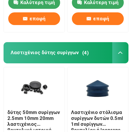
Καλύτερη τιμή
Καλύτερη τιμή
Γύρος εργοστασίων
επαφή
επαφή
Ποιοτικός έλεγχος
Λαστιχένιος δύτης συρίγγων
(4)
επαφή
Ζητήστε ένα απόσπασμα
Ιατρικό λάστιχο σιλικόνης
Ιατρικό λαστιχένιο πώμα
δύτης 50mm συρίγγων
Λαστιχένιο στόλισμα
2.5mm 10mm 20mm
συρίγγων δυτών 0.5ml
λαστιχένιος
1ml συρίγγων
Λαστιχένιος δύτης συρίγγων
βουτυλικό ιατρικό
βουτυλίου ή Isoprene