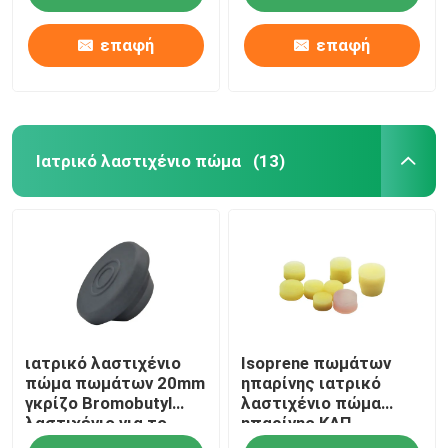
επαφή
επαφή
Ιατρικό λαστιχένιο πώμα
(13)
Αρχική Σελίδα
ιατρικό λαστιχένιο
Isoprene πωμάτων
Προϊόντα
πώμα πωμάτων 20mm
ηπαρίνης ιατρικό
γκρίζο Bromobutyl
λαστιχένιο πώμα
λαστιχένιο για το
ηπαρίνης ΚΑΠ
Σχετικά με εμάς
φιαλίδιο εγχύσεων