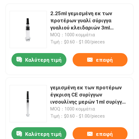
2.25ml γεμισμένη εκ των
προτέρων γυαλί σύριγγα
γυαλιού κλειδαριών 3ml
θελγήτρου μερών συρίγγων
MOQ：1000 κομμάτια
Τιμή：$0.60 - $1.00/pieces
Καλύτερη τιμή
επαφή
γεμισμένη εκ των προτέρων
έγκριση CE συρίγγων
ινσουλίνης μερών 1ml συρίγγων
1.5ml 2.25ml 3ml 5ml
MOQ：1000 κομμάτια
Τιμή：$0.60 - $1.00/pieces
Καλύτερη τιμή
επαφή