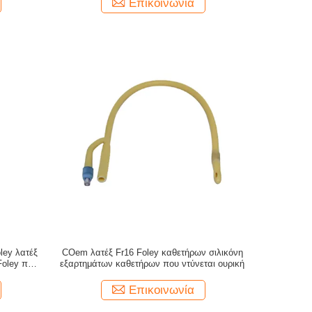
Επικοινωνία
ley λατέξ
COem λατέξ Fr16 Foley καθετήρων σιλικόνη
Foley που
εξαρτημάτων καθετήρων που ντύνεται ουρική
Επικοινωνία