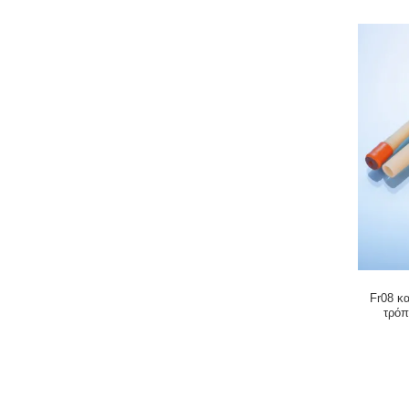
Fr08 κ
τρόπ