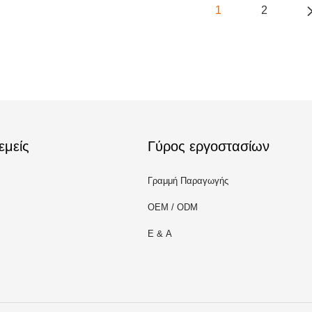
1
2
εμείς
Γύρος εργοστασίων
Γραμμή Παραγωγής
OEM / ODM
Ε & Α