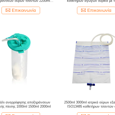
ράνσεων ούρων τσαντών 2200ml
καθετήρων αγωγών ουρικά με τ
ων για τους ασθενείς ακράτειας
σύστημα
Επικοινωνία
Επικοινωνία
άλι αναρρόφησης αποξηράνσεων
2500ml 3000ml ιατρικά ούρων εξ
κής πίεσης 1000ml 1500ml 2000ml
ISO13485 καθετήρων τσαντών 