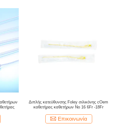
καθετήρων
Διπλής κατεύθυνσης Foley σιλικόνης cOem
αθετήρας
καθετήρας καθετήρων Νο 16 6Fr -18Fr
Επικοινωνία