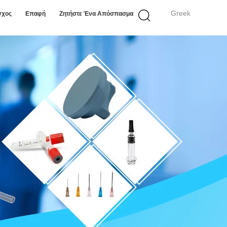
Greek
γχος
Επαφή
Ζητήστε Ένα Απόσπασμα