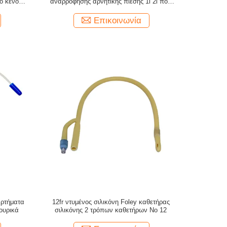
ο κενό
αναρρόφησης αρνητικής πίεσης 1l 2l που
χαρακτηρίζεται
Επικοινωνία
αρτήματα
12fr ντυμένος σιλικόνη Foley καθετήρας
ουρικά
σιλικόνης 2 τρόπων καθετήρων Νο 12