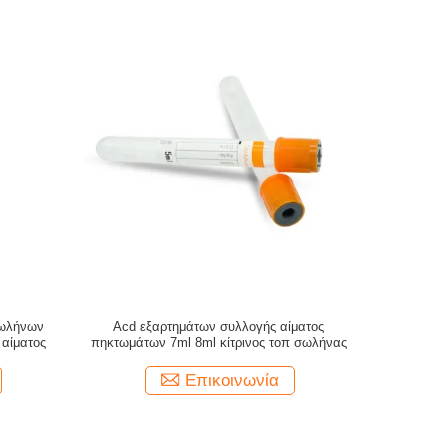
σωλήνων
Acd εξαρτημάτων συλλογής αίματος
 αίματος
πηκτωμάτων 7ml 8ml κίτρινος τοπ σωλήνας
Επικοινωνία