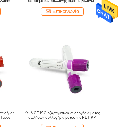
 23mm
εξαρτημάτων συλλογής αίματος βελόνων
πεταλούδων 18g 25g
Επικοινωνία
 σωλήνας
Κενό CE ISO εξαρτημάτων συλλογής αίματος
 Tubos
σωλήνων συλλογής αίματος της PET PP