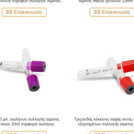
όκκινων κορυφών σωλήνων αίματος
αίματος θηκών βελόνων 22mm
Επικοινωνία
Επικοινωνία
0 μιλ. σωλήνων συλλογής αίματος
Τριχοειδής κόκκινος σαφής κενός
τικών 10ml πορφυροί σωλήνες
εξαρτημάτων συλλογής αίματος