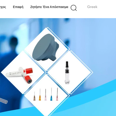
Greek
γχος
Επαφή
Ζητήστε Ένα Απόσπασμα