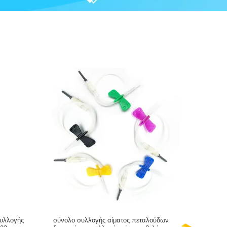
συλλογής
σύνολο συλλογής αίματος πεταλούδων