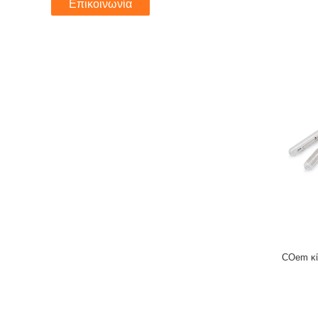
Επικοινωνία
COem κίτρινο τοπ 