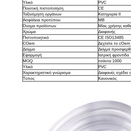
Υλικό
PVC
Ποιοτική πιστοποίηση
CE
Ταξινόμηση οργάνων
Κατηγορία ΙΙ
Ασφάλεια προτύπου
ΜΒ
Όνομα προϊόντων
Μίας χρήσης καθ
Χρώμα
Διαφανής
Πιστοποιητικό
CE ISO13485
COem
Δεχτείτε το cOem
Δείγμα
Δείγμα προσφερθ
Εφαρμογή
Ιατρική φροντίδα
MOQ
τσάντα 1000
Υλικό
PVC
Χαρακτηριστικό γνώρισμα
Διαφανές σχέδιο
Τύπος
Κανονικός