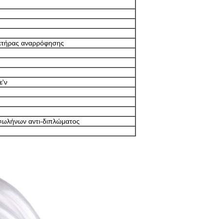
ετήρας αναρρόφησης
ε'ν
 σωλήνων αντι-διπλώματος