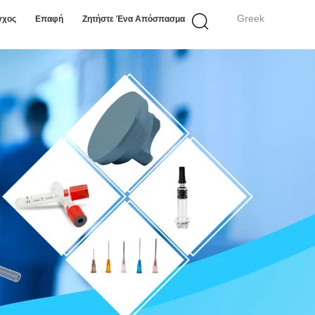
Greek
γχος
Επαφή
Ζητήστε Ένα Απόσπασμα