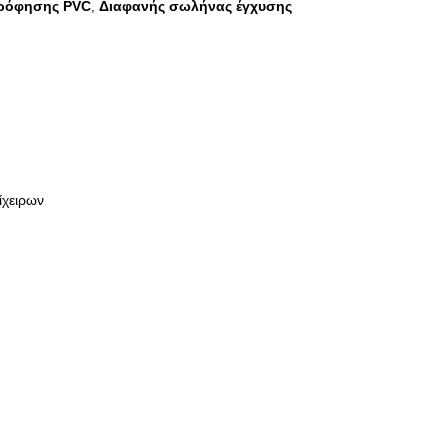
ρρόφησης PVC
Διαφανής σωλήνας έγχυσης
,
ίχειρων