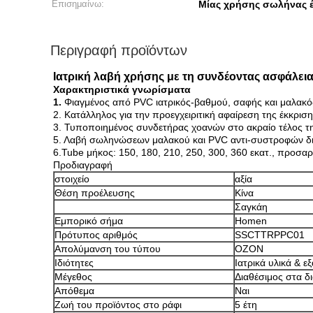
Επισημαίνω:
Μίας χρήσης σωλήνας 
Περιγραφή προϊόντων
Ιατρική λαβή χρήσης με τη συνδέοντας ασφάλ
Χαρακτηριστικά γνωρίσματα
1.
Φιαγμένος από PVC ιατρικός-βαθμού, σαφής και μαλακό
2. Κατάλληλος για την προεγχειριτική αφαίρεση της έκκρι
3. Τυποποιημένος συνδετήρας χοανών στο ακραίο τέλος τ
5. Λαβή σωληνώσεων μαλακού και PVC αντι-συστροφών δια
6.Tube μήκος: 150, 180, 210, 250, 300, 360 εκατ., προσα
Προδιαγραφή
στοιχείο
αξία
Θέση προέλευσης
Κίνα
Σαγκάη
Εμπορικό σήμα
Homen
Πρότυπος αριθμός
SSCTTRPPC01
Απολύμανση του τύπου
ΟΖΟΝ
Ιδιότητες
Ιατρικά υλικά & ε
Μέγεθος
Διαθέσιμος στα δ
Απόθεμα
Ναι
Ζωή του προϊόντος στο ράφι
5 έτη