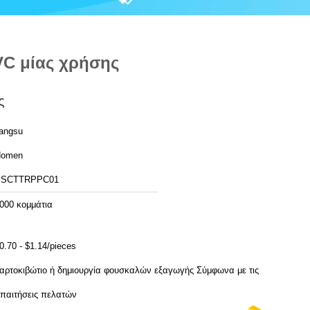
C μίας χρήσης
ς
iangsu
Homen
SSCTTRPPC01
000 κομμάτια
0.70 - $1.14/pieces
αρτοκιβώτιο ή δημιουργία φουσκαλών εξαγωγής Σύμφωνα με τις
παιτήσεις πελατών