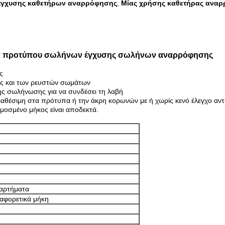
έγχυσης καθετήρων αναρρόφησης
Μίας χρήσης καθετήρας ανα
,
εια προτύπου σωλήνων έγχυσης σωλήνων
αναρρόφησης
ς
σης και των ρευστών σωμάτων
ης σωλήνωσης για να συνδέσει τη λαβή
θέσιμη στα πρότυπα ή την άκρη κορωνών με ή χωρίς κενό έλεγχο αντ
ρμοσμένο μήκος είναι αποδεκτά.
ξαρτήματα
ιαφορετικά μήκη