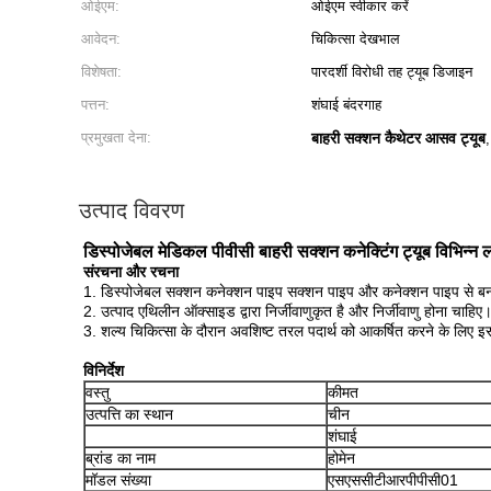
ओईएम:
ओईएम स्वीकार करें
आवेदन:
चिकित्सा देखभाल
विशेषता:
पारदर्शी विरोधी तह ट्यूब डिजाइन
पत्तन:
शंघाई बंदरगाह
प्रमुखता देना:
बाहरी सक्शन कैथेटर आसव ट्यूब
उत्पाद विवरण
डिस्पोजेबल मेडिकल पीवीसी बाहरी सक्शन कनेक्टिंग ट्यूब विभिन्न लंब
संरचना और रचना
1. डिस्पोजेबल सक्शन कनेक्शन पाइप सक्शन पाइप और कनेक्शन पाइप से बना
2. उत्पाद एथिलीन ऑक्साइड द्वारा निर्जीवाणुकृत है और निर्जीवाणु होना चाहिए
3. शल्य चिकित्सा के दौरान अवशिष्ट तरल पदार्थ को आकर्षित करने के लिए
विनिर्देश
वस्तु
कीमत
उत्पत्ति का स्थान
चीन
शंघाई
ब्रांड का नाम
होमेन
मॉडल संख्या
एसएससीटीआरपीपीसी01