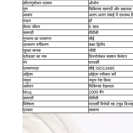
कीटाणुशोधन प्रकार
ओजोन
गुण
चिकित्सा सामग्री और सहाय
आकार
अलग-अलग लंबाई में उपलब्ध है
भंडार
हाँ
शेल्फ जीवन
5 साल
सामग्री
पीवीसी
गुनवत्ता का परमाणन
सीई
उपकरण वर्गीकरण
कक्षा द्वितीय
सुरक्षा मानक
जीबी
प्रोडक्ट का नाम
डिस्पोजेबल सक्शन कैथेटर
रंग
पारदर्शी
प्रमाणपत्र
सीई ISO13485
ओईएम
ओईएम स्वीकार करें
नमूना
नमूना पेश किया
आवेदन
चिकित्सा देखभाल
Moq
1000 बैग
सामग्री
पीवीसी
विशेषता
पारदर्शी विरोधी तह ट्यूब डिजा
प्रकार
सामान्य