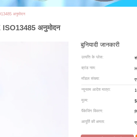
O13485 अनुमोदन
E ISO13485 अनुमोदन
बुनियादी जानकारी
उत्पत्ति के प्लेस:
श
ब्रांड नाम:
मॉडल संख्या:
ए
न्यूनतम आदेश मात्रा:
1
मूल्य:
$
पैकेजिंग विवरण:
न
आपूर्ति की क्षमता:
प