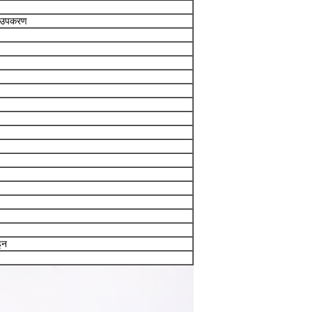
क उपकरण
इन