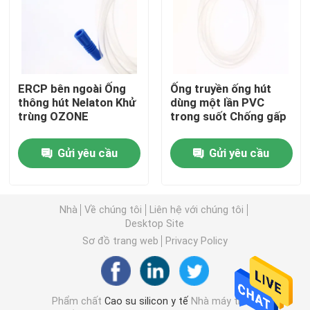
Tham quan nhà máy
Kiểm soát chất lượng
ERCP bên ngoài Ống
Ống truyền ống hút
thông hút Nelaton Khử
dùng một lần PVC
trùng OZONE
trong suốt Chống gấp
Liên hệ chúng tôi
Gửi yêu cầu
Gửi yêu cầu
Yêu cầu báo giá
Nhà
Về chúng tôi
Liên hệ với chúng tôi
Cao su silicon y tế
Desktop Site
Sơ đồ trang web
Privacy Policy
Nút cao su y tế
Phẩm chất
Cao su silicon y tế
Nhà máy trung
Pít tông ống tiêm cao su