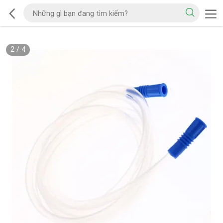
2
/
4