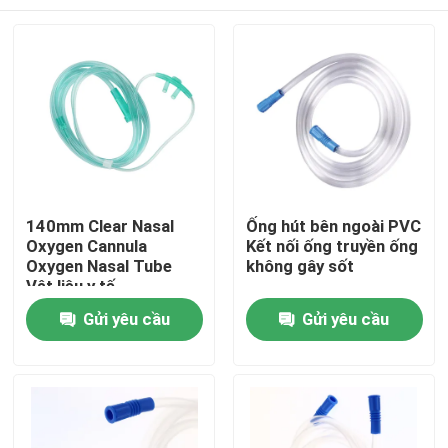
140mm Clear Nasal
Ống hút bên ngoài PVC
Oxygen Cannula
Kết nối ống truyền ống
Oxygen Nasal Tube
không gây sốt
Vật liệu y tế
Nhà
Gửi yêu cầu
Gửi yêu cầu
Sản phẩm
Về chúng tôi