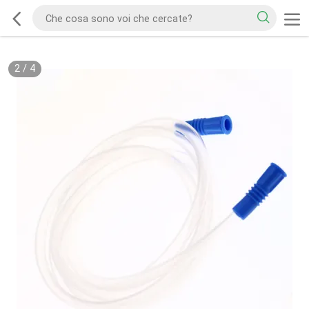
2
/
4