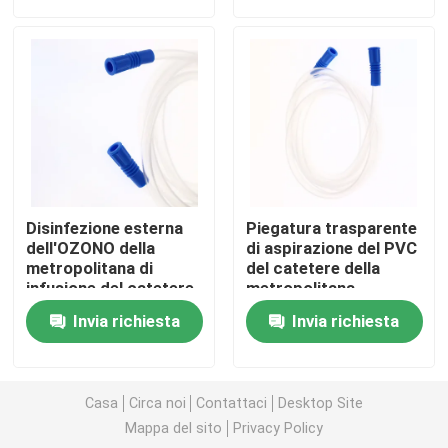
Fatory Tour
Controllo di qualità
Contattaci
Disinfezione esterna
Piegatura trasparente
Richiedere un preventivo
dell'OZONO della
di aspirazione del PVC
metropolitana di
del catetere della
infusione del catetere
metropolitana
di aspirazione di ERCP
eliminabile di infusione
Gomma di silicone medica
Invia richiesta
Invia richiesta
Nelaton
anti
Tappo di gomma medico
Casa
Circa noi
Contattaci
Desktop Site
Mappa del sito
Privacy Policy
Tuffatore di gomma della siringa