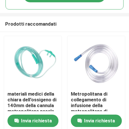
Prodotti raccomandati
Casa
materiali medici della
Metropolitana di
chiara dell'ossigeno di
collegamento di
140mm della cannula
infusione della
Prodotti
metropolitana nasale
metropolitana di
nasale dell'ossigeno
aspirazione esterna
Invia richiesta
Invia richiesta
del PVC non pirogena
Chi siamo