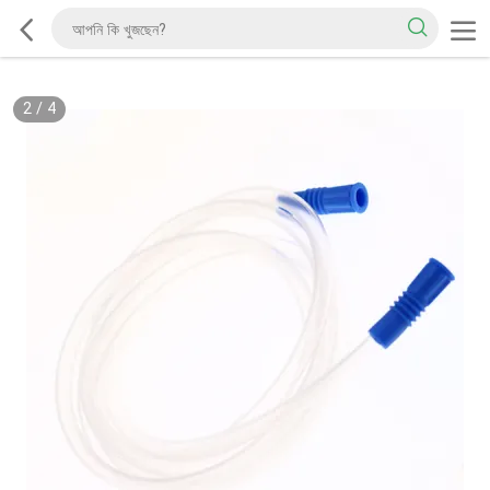
2
/
4