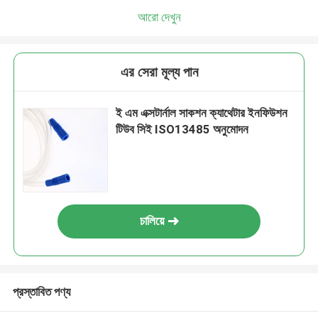
আরো দেখুন
এর সেরা মূল্য পান
ই এম এক্সটার্নাল সাকশন ক্যাথেটার ইনফিউশন
টিউব সিই ISO13485 অনুমোদন
চালিয়ে
প্রস্তাবিত পণ্য