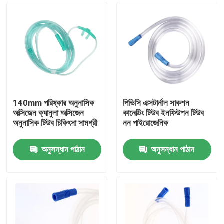
140mm পরিষ্কার অনুনাসিক
পিভিসি এক্সটার্নাল সাকশন
অক্সিজেন ক্যানুলা অক্সিজেন
কানেক্টিং টিউব ইনফিউশন টিউব
অনুনাসিক টিউব চিকিৎসা সামগ্রী
নন পাইরোজেনিক
অনুসন্ধান পাঠান
অনুসন্ধান পাঠান
বাড়ি
পণ্য
আমাদের সম্পর্কে