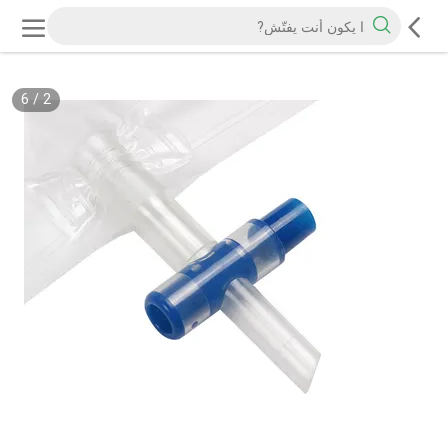
6
/
2