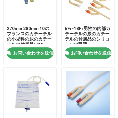
会社案内
270mm 280mm 10の
6Fr-18Fr男性の内部カ
品質管理
フランスのカテーテル
テーテルの尿のカテー
の小児科の尿のカテー
テルの付属品のシリコ
テルの付属品Fr10
ーンの乳液
お問い合わせ
お問い合わせを送信
お問い合わせを送信
見積依頼
医学のシリコーン ゴム
医学のゴム製 ストッパー
ゴム製 スポイトのプランジャー