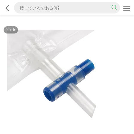
2
/
6