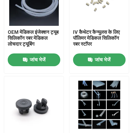
फैक्टरी यात्रा
OEM मेडिकल इंजेक्शन ट्यूब
IV कैथेटर कैन्युलस के लिए
गुणवत्ता नियंत्रण
सिलिकॉन रबर मेडिकल
पॉलिमर मेडिकल सिलिकॉन
लोचदार ट्यूबिंग
रबर स्टॉपर
हमसे संपर्क करें
जांच भेजें
जांच भेजें
एक बोली का अनुरोध
मेडिकल सिलिकॉन रबर
मेडिकल रबर स्टॉपर
रबर सिरिंज सवार