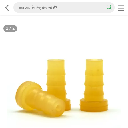
2
/
2