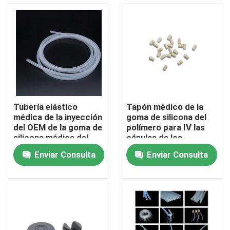
Visita a la fábrica
Control de Calidad
Contacto
Tubería elástico
Tapón médico de la
médica de la inyección
goma de silicona del
Solicitar una cotización
del OEM de la goma de
polímero para IV las
silicona médica del
cánulas de los
tubo
catéteres
Enviar Consulta
Enviar Consulta
Goma de silicona médica
Tapón de goma médico
Émbolo de goma de la jeringuilla