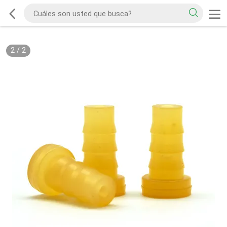
2
/
2