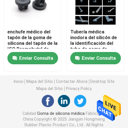
Accesorios de la jeringuilla
enchufe médico del
Tubería médica
Accesorios de la colección de la sangre
tapón de la goma de
inodora del silicón de
silicona del tapón de la
la identificación del
ISO Bromobutyl de
tubo de goma de
Tapón de la goma butílica
20m m
silicona 2m m
Enviar Consulta
Enviar Consulta
Piezas prellenadas de la jeringuilla
Inicio
Mapa del Sitio
Contactar Ahora
Desktop Site
Goma butílica halogenada
Mapa del Sitio
Privacy Policy
Tubo médico del silicón
Calidad
Goma de silicona médica
Fábrica De
China.Copyright © 2025 Jiangyin Hongmeng
Tubo de drenaje
Rubber Plastic Product Co., Ltd.. All Rights