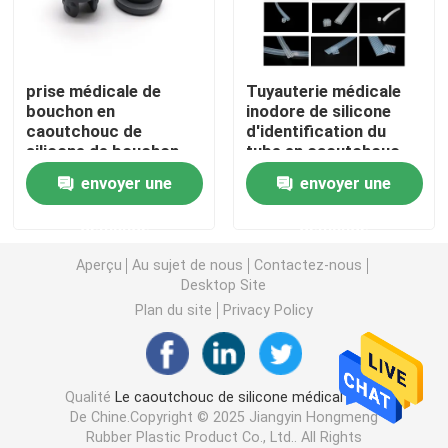
Accessoires de seringue
prise médicale de
Tuyauterie médicale
bouchon en
inodore de silicone
Accessoires de collection de sang
caoutchouc de
d'identification du
silicone de bouchon
tube en caoutchouc
d'OIN Bromobutyl de
2mm de silicone
Bouchon de caoutchouc butylique
envoyer une
envoyer une
20mm
demande
demande
Pièces préremplies de seringue
Aperçu
Au sujet de nous
Contactez-nous
Desktop Site
Caoutchouc butylique halogéné
Plan du site
Privacy Policy
Tube médical de silicone
Qualité
Le caoutchouc de silicone médical
Usine
De Chine.Copyright © 2025 Jiangyin Hongmeng
Tube de drainage
Rubber Plastic Product Co., Ltd.. All Rights