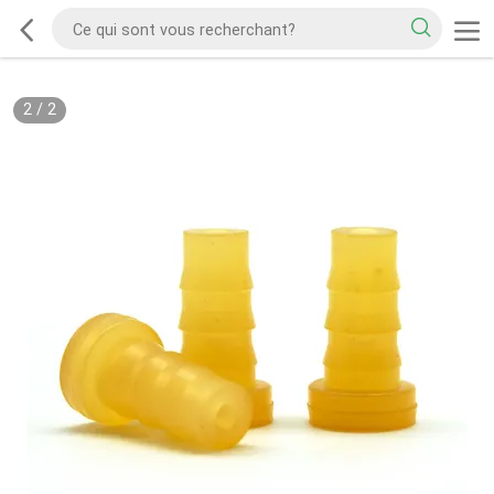
2
/
2