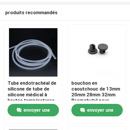
produits recommandés
Tube endotrachéal de
bouchon en
silicone de tube de
caoutchouc de 13mm
Aperçu
silicone médical à
20mm 28mm 32mm
hautes températures
Bromobutyl pour
d'OEM
l'injection
envoyer une
envoyer une
Produits
demande
demande
A propos de nous