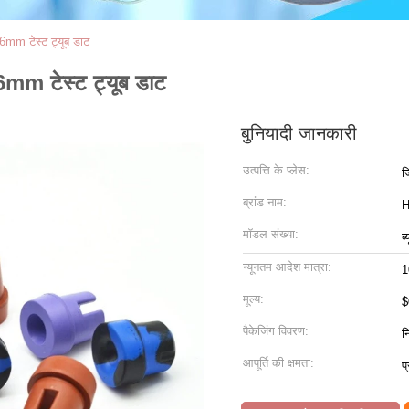
mm टेस्ट ट्यूब डाट
mm टेस्ट ट्यूब डाट
बुनियादी जानकारी
उत्पत्ति के प्लेस:
ज
ब्रांड नाम:
मॉडल संख्या:
ब
न्यूनतम आदेश मात्रा:
1
मूल्य:
$
पैकेजिंग विवरण:
न
आपूर्ति की क्षमता:
प