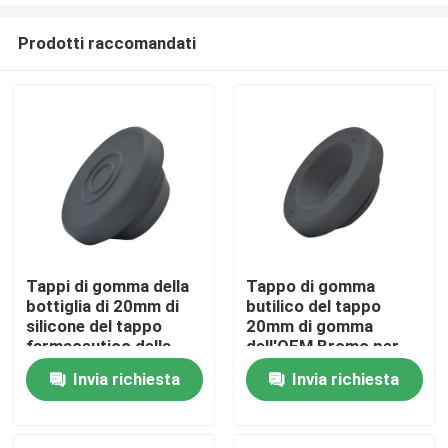
Prodotti raccomandati
Tappi di gomma della
Tappo di gomma
bottiglia di 20mm di
butilico del tappo
Casa
silicone del tappo
20mm di gomma
farmaceutico della
dell'OEM Bromo per
gomma con il foro
l'iniezione
Invia richiesta
Invia richiesta
Prodotti
Chi siamo