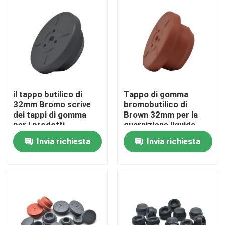
Fatory Tour
Controllo di qualità
Contattaci
il tappo butilico di
Tappo di gomma
32mm Bromo scrive
bromobutilico di
dei tappi di gomma
Brown 32mm per la
Richiedere un preventivo
per i prodotti
guarnizione liquida
farmaceutici
dell'iniezione
Invia richiesta
Invia richiesta
Gomma di silicone medica
Tappo di gomma medico
Tuffatore di gomma della siringa