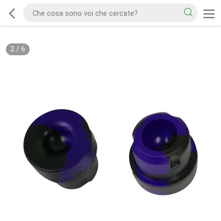
2
/
6