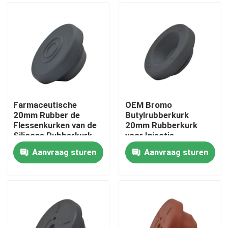
Farmaceutische
OEM Bromo
20mm Rubber de
Butylrubberkurk
Flessenkurken van de
20mm Rubberkurk
Silicone Rubberkurk
voor Injectie
met Gat
Aanvraag sturen
Aanvraag sturen
Thuis
Producten
Over ons