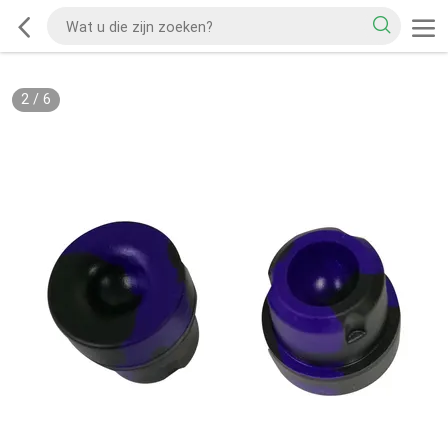
2
/
6