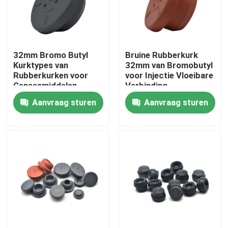
Fabrieksreis
32mm Bromo Butyl
Bruine Rubberkurk
Kwaliteitscontrole
Kurktypes van
32mm van Bromobutyl
Rubberkurken voor
voor Injectie Vloeibare
Geneesmiddelen
Verbinding
Contacteer ons
Aanvraag sturen
Aanvraag sturen
Vraag een offerte aan
Medisch Siliconerubber
Medische Rubberkurk
Rubberspuitduiker