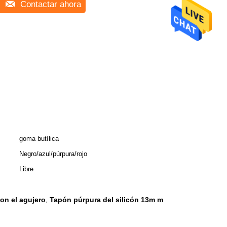
Contactar ahora
goma butílica
Negro/azul/púrpura/rojo
Libre
on el agujero
Tapón púrpura del silicón 13m m
,