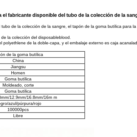
el fabricante disponible del tubo de la colección de la san
ubo de la colección de la sangre, el tapón de la goma butílica para la i
s de la colección del disposableblood.
l polyethlene de la doble-capa, y el embalaje externo es caja acanala
ón de la goma butílica
China
Jiangsu
Homen
Goma butílica
Moldeado, corte
Goma butílica
3mm/12.9mm/16.8mm/16m m
gro/azul/púrpura/rojo
100000pcs
Libre