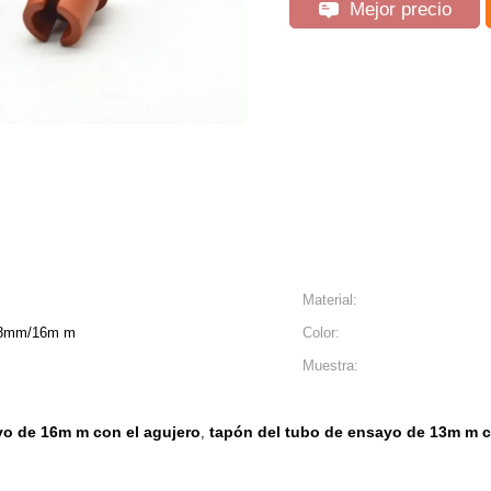
Mejor precio
Material:
.8mm/16m m
Color:
Muestra:
yo de 16m m con el agujero
tapón del tubo de ensayo de 13m m c
,