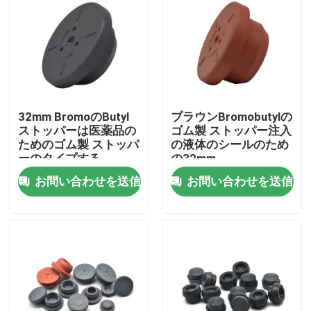
会社案内
品質管理
32mm BromoのButyl
ブラウンBromobutylの
お問い合わせ
ストッパーは医薬品の
ゴム製 ストッパー注入
ためのゴム製 ストッパ
の液体のシールのため
ーのタイプする
の32mm
見積依頼
お問い合わせを送信
お問い合わせを送信
医学のシリコーン ゴム
医学のゴム製 ストッパー
ゴム製 スポイトのプランジャー