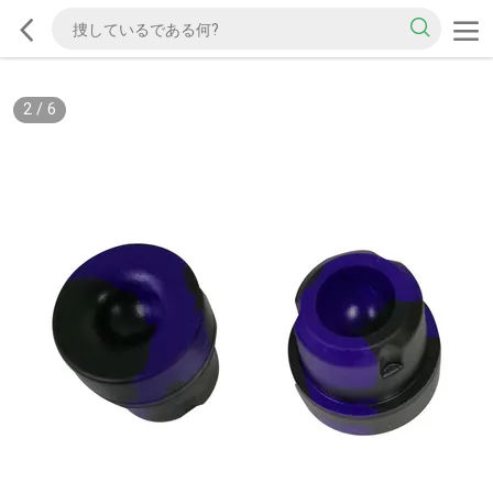
2
/
6