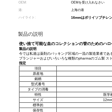
OEM:
OEMを受け入れなさい
港:
上海の港
ハイライト:
16mmはポリイソブチレ
製品の説明
使い捨て可能な血のコレクションの管のためのハロゲンで
製品の説明
今では私達は薬剤のパッキング区域の一流の製造業者である
プランジャーおよびいろいろな種類のpharmaのゴム製 
指定
項目
原産地
銘柄
型式番号
タイプの消毒
特性
医学
サイズ
12m
標準的
保存性