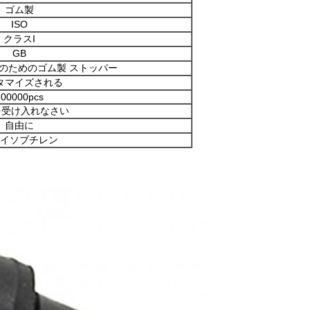
ゴム製
ISO
クラスI
GB
のためのゴム製 ストッパー
タマイズされる
100000pcs
を受け入れなさい
自由に
イソブチレン