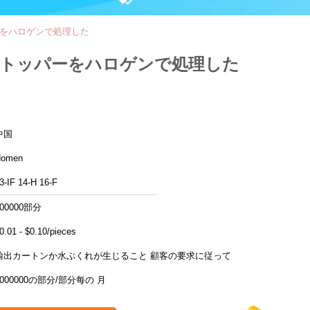
パーをハロゲンで処理した
 ストッパーをハロゲンで処理した
中国
Homen
3-IF 14-H 16-F
100000部分
0.01 - $0.10/pieces
輸出カートンか水ぶくれが生じること 顧客の要求に従って
6000000の部分/部分每の 月