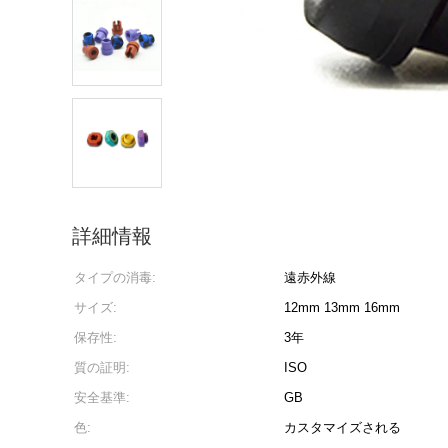
詳細情報
タイプの消毒:
遠赤外線
サイズ:
12mm 13mm 16mm
保存性:
3年
質の証明:
ISO
安全基準:
GB
色:
カスタマイズされる