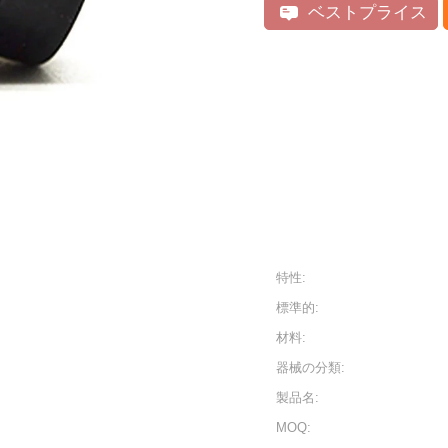
ベストプライス
特性:
標準的:
材料:
器械の分類:
製品名:
MOQ: