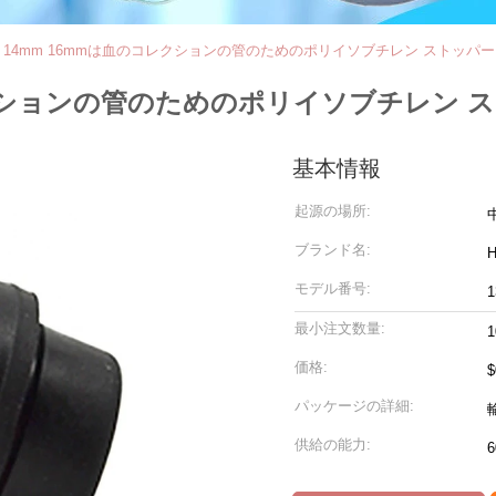
m 14mm 16mmは血のコレクションの管のためのポリイソブチレン ストッ
コレクションの管のためのポリイソブチレン
基本情報
起源の場所:
ブランド名:
モデル番号:
1
最小注文数量:
価格:
$
パッケージの詳細:
供給の能力: