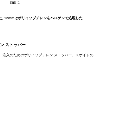
自由に
た
12mmはポリイソブチレンをハロゲンで処理した
,
レン ストッパー
、注入のためのポリイソブチレン ストッパー、スポイトの