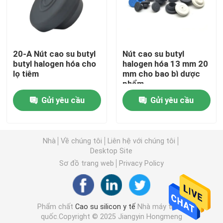
Tham quan nhà máy
20-A Nút cao su butyl
Nút cao su butyl
Kiểm soát chất lượng
butyl halogen hóa cho
halogen hóa 13 mm 20
lọ tiêm
mm cho bao bì dược
phẩm
Liên hệ chúng tôi
Gửi yêu cầu
Gửi yêu cầu
Yêu cầu báo giá
Nhà
Về chúng tôi
Liên hệ với chúng tôi
Desktop Site
Cao su silicon y tế
Sơ đồ trang web
Privacy Policy
Nút cao su y tế
Phẩm chất
Cao su silicon y tế
Nhà máy trung
quốc.Copyright © 2025 Jiangyin Hongmeng
Pít tông ống tiêm cao su