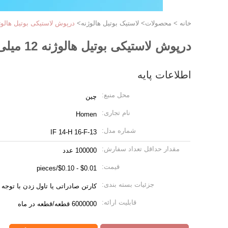
خانه
>
محصولات
>
لاستیک بوتیل هالوژنه
>
درپوش لاستیکی بوتیل هالوژنه 12 میلی متری 14 میلی متری 16 میلی متری برای لوله جم
درپوش لاستیکی بوتیل هالوژنه 12 میلی متری 14 میلی متری 16 میلی متری برای لوله جمع آوری خون
اطلاعات پایه
محل منبع:
چین
نام تجاری:
Homen
شماره مدل:
13-IF 14-H 16-F
مقدار حداقل تعداد سفارش:
100000 عدد
قیمت:
$0.01 - $0.10/pieces
جزئیات بسته بندی:
کارتن صادراتی یا تاول زدن با توجه 
قابلیت ارائه:
6000000 قطعه/قطعه در ماه