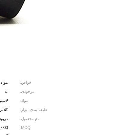
خواص:
مواد 
موجودی:
نه
مواد:
لاستی
طبقه بندی ابزار:
کلاس 
نام محصول:
درپوش
MOQ:
100000 