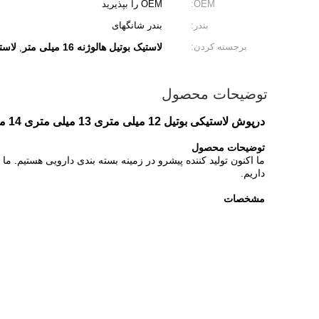
OEM:
OEM را بپذیرید
بندر:
بندر شانگهای
برجسته کردن:
لاستیک بوتیل هالوژنه 16 میلی متر
لاستیک
,
توضیحات محصول
درپوش لاستیکی بوتیل 12 میلی متری 13 میلی متری 14 میلی متری 16 میلی متری برای لوله جمع آوری خون یکبار مصرف
توضیحات محصول
ما اکنون تولید کننده پیشرو در زمینه بسته بندی دارویی هستیم.
داریم.
مشخصات