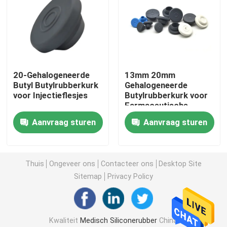
Fabrieksreis
Kwaliteitscontrole
20-Gehalogeneerde
13mm 20mm
Butyl Butylrubberkurk
Gehalogeneerde
Contacteer ons
voor Injectieflesjes
Butylrubberkurk voor
Farmaceutische
Verpakking
Aanvraag sturen
Aanvraag sturen
Vraag een offerte aan
Medisch Siliconerubber
Thuis
Ongeveer ons
Contacteer ons
Desktop Site
Sitemap
Privacy Policy
Medische Rubberkurk
Kwaliteit
Medisch Siliconerubber
China
Rubberspuitduiker