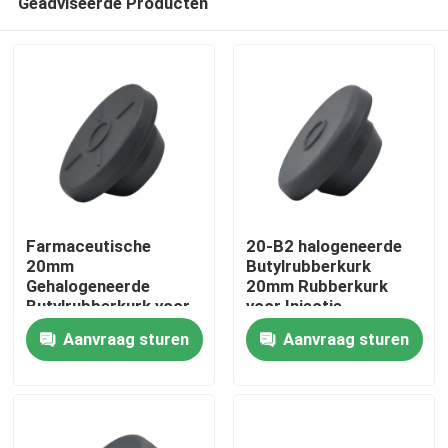
Geadviseerde Producten
Farmaceutische
20-B2 halogeneerde
20mm
Butylrubberkurk
Gehalogeneerde
20mm Rubberkurk
Butylrubberkurk voor
voor Injectie
Thuis
Injectiepoeder
Aanvraag sturen
Aanvraag sturen
Producten
Over ons