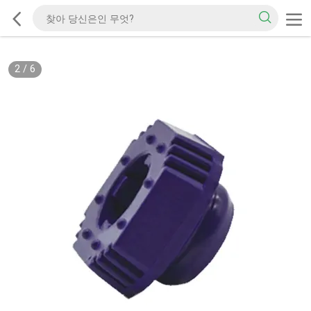
2
/
6