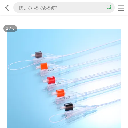
2
/
6