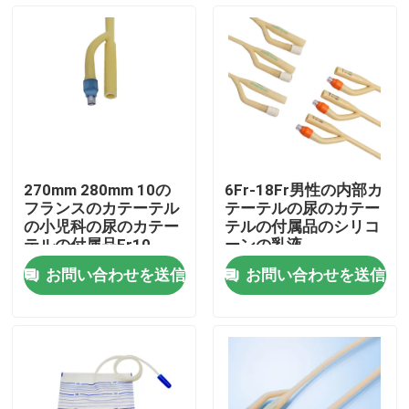
会社案内
品質管理
お問い合わせ
270mm 280mm 10の
6Fr-18Fr男性の内部カ
フランスのカテーテル
テーテルの尿のカテー
見積依頼
の小児科の尿のカテー
テルの付属品のシリコ
テルの付属品Fr10
ーンの乳液
お問い合わせを送信
お問い合わせを送信
医学のシリコーン ゴム
医学のゴム製 ストッパー
ゴム製 スポイトのプランジャー