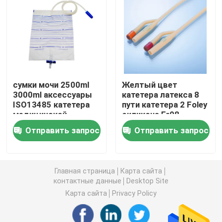
Аксессуары шприца
Аксессуары собрания крови
сумки мочи 2500ml
Желтый цвет
Затвор бутил каучука
3000ml аксессуары
катетера латекса 8
ISO13485 катетера
пути катетера 2 Foley
медицинской
силикона Fr08
Prefilled части шприца
мочевыделительные
французский
Отправить запрос
Отправить запрос
Галоидированный бутил каучук
Главная страница
Карта сайта
контактные данные
Desktop Site
Медицинская трубка силикона
Карта сайта
Privacy Policy
Трубка дренажа