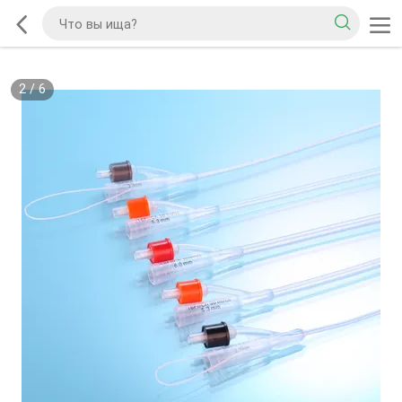
2
/
6