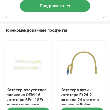
Продолжать
Порекомендованные продукты
Главная страница
Катетер отсутствие
Катетера пути
Продукция
силикона OEM 16
катетера Fr24 2
катетера 6Fr -18Fr
латекса 24 катетер
двухстороннего
силикона Foley
О Компании
Foley
французского