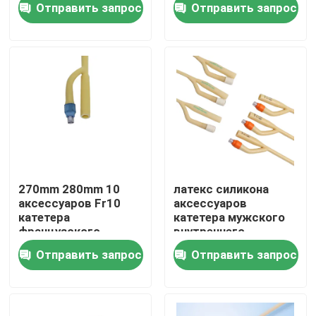
Отправить запрос
Отправить запрос
медицинский
Наша фабрика
контроль качества
контактные данные
Отправить запрос
270mm 280mm 10
латекс силикона
аксессуаров Fr10
аксессуаров
катетера
катетера мужского
Медицинская силиконовая резина
французского
внутреннего
катетера
катетера 6Fr-18Fr
Отправить запрос
Отправить запрос
педиатрических
мочевыделительный
Медицинский резиновый затвор
мочевыделительных
Резиновый плунжер шприца