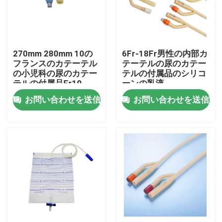
会社案内
270mm 280mm 10の
6Fr-18Fr男性の内部カ
品質管理
フランスのカテーテル
テーテルの尿のカテー
の小児科の尿のカテー
テルの付属品のシリコ
テルの付属品Fr10
ーンの乳液
お問い合わせ
お問い合わせを送信
お問い合わせを送信
見積依頼
医学のシリコーン ゴム
医学のゴム製 ストッパー
ゴム製 スポイトのプランジャー