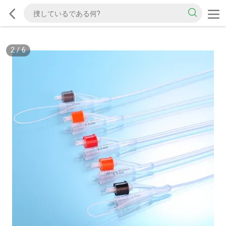
2
/
6