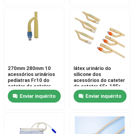
Fábrica
Controle de Qualidade
Fale Conosco
270mm 280mm 10
látex urinário do
Pedir um orçamento
acessórios urinários
silicone dos
pediatras Fr10 do
acessórios do cateter
cateter do cateter
do cateter 6Fr-18Fr
francês
interno masculino
Borracha de silicone médica
Enviar inquérito
Enviar inquérito
Bujão de borracha médico
Atuador de borracha da seringa