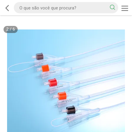
2
/
6