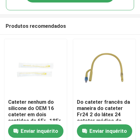
Produtos recomendados
Casa
Cateter nenhum do
Do cateter francês da
silicone do OEM 16
maneira do cateter
cateter em dois
Fr24 2 do látex 24
Produtos
sentidos de 6Fr -18Fr
cateter médico do
Foley
silicone de Foley
Enviar inquérito
Enviar inquérito
Quem Somos