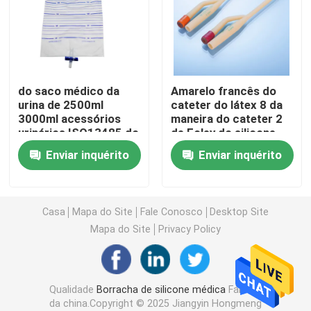
Acessórios da seringa
Acessórios da coleção do sangue
do saco médico da
Amarelo francês do
urina de 2500ml
cateter do látex 8 da
3000ml acessórios
maneira do cateter 2
Bujão de borracha butílico
urinários ISO13485 do
de Foley do silicone
cateter
Fr08
Enviar inquérito
Enviar inquérito
Peças preenchidas da seringa
Borracha butílica Halogenated
Casa
Mapa do Site
Fale Conosco
Desktop Site
Mapa do Site
Privacy Policy
Tubo médico do silicone
Qualidade
Borracha de silicone médica
Fábrica
Tubo de drenagem
da china.Copyright © 2025 Jiangyin Hongmeng