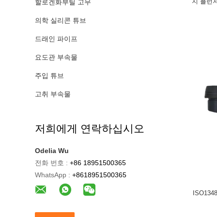
지 플런저
할로겐화부틸 고무
의학 실리콘 튜브
드래인 파이프
요도관 부속물
주입 튜브
고취 부속물
저희에게 연락하십시오
Odelia Wu
전화 번호 :
+86 18951500365
WhatsApp :
+8618951500365
ISO13