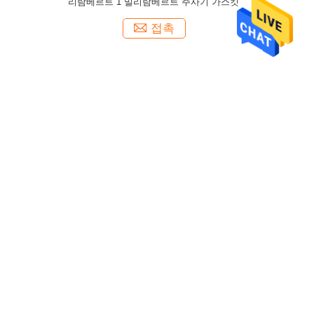
리람베르트 1 밀리람베르트 주사기 가스킷
접촉