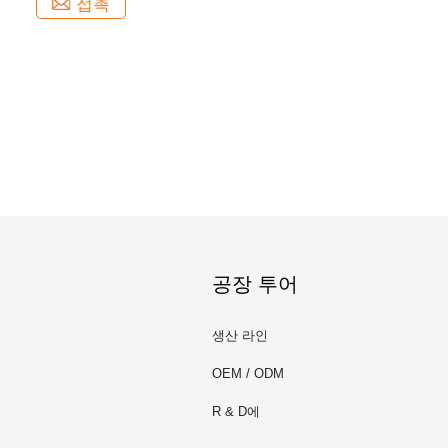
접촉
공장 투어
생산 라인
OEM / ODM
R & D에