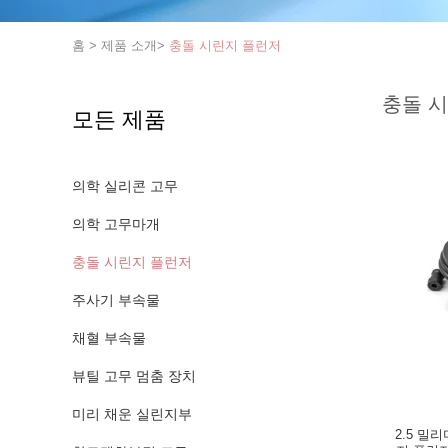
홈
>
제품 소개
>
충돌 시린지 플런저
충돌 
모든 제품
의학 실리콘 고무
의학 고무마개
충돌 시린지 플런저
주사기 부속물
채혈 부속물
뷰틸 고무 멈춤 장치
미리 채운 실린지부
2.5 밀