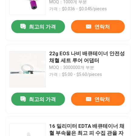
MOQ：1000개 부분
가격：$0.036 - $0.045/pieces
공장 투어
최고의 가격
연락처
품질 관리
22g EOS 나비 배큐테이너 안전성
연락처
채혈 세트 루어 어댑터
MOQ：3000000개 부분
가격：$5.00 - $5.60/pieces
견적 요청
의학 실리콘 고무
최고의 가격
연락처
의학 고무마개
16 밀리미터 EDTA 배큐테이너 채
충돌 시린지 플런저
혈 부속물은 최고 피 수집 관을 자