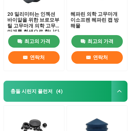
20 밀리미터는 인젝션
헤파린 의학 고무마개
바이알을 위한 브로모부
이소프렌 헤파린 캡 방
틸 고무마개 의학 고무
해물
마개를 회색으로 합니다
최고의 가격
최고의 가격
연락처
연락처
충돌 시린지 플런저
(4)