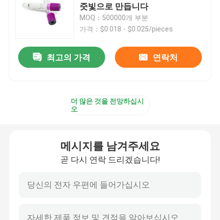
줏빛으로 만듭니다
MOQ：500000개 부분
주사기 부속물
가격：$0.018 - $0.025/pieces
채혈 부속물
최고의 가격
연락처
뷰틸 고무 멈춤 장치
더 많은 것을 전망하십시
오
미리 채운 실린지부
메시지를 남겨주세요
할로겐화부틸 고무
곧 다시 연락 드리겠습니다!
의학 실리콘 튜브
드래인 파이프