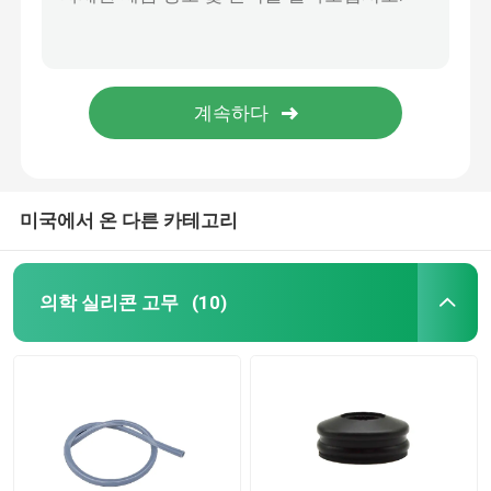
요도관 부속물
주입 튜브
고취 부속물
미국에서 온 다른 카테고리
의학 실리콘 고무
(10)