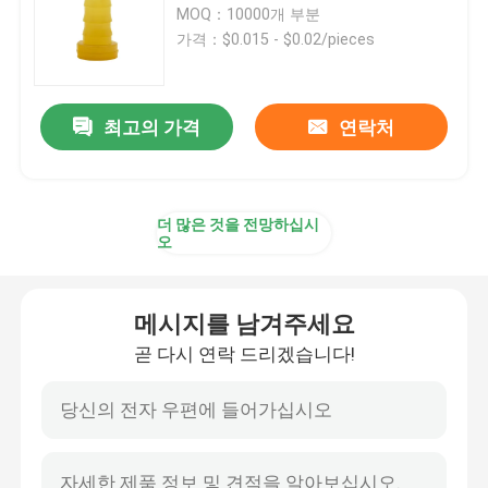
MOQ：10000개 부분
가격：$0.015 - $0.02/pieces
주사기 부속물
채혈 부속물
최고의 가격
연락처
뷰틸 고무 멈춤 장치
더 많은 것을 전망하십시
오
미리 채운 실린지부
메시지를 남겨주세요
할로겐화부틸 고무
곧 다시 연락 드리겠습니다!
의학 실리콘 튜브
드래인 파이프