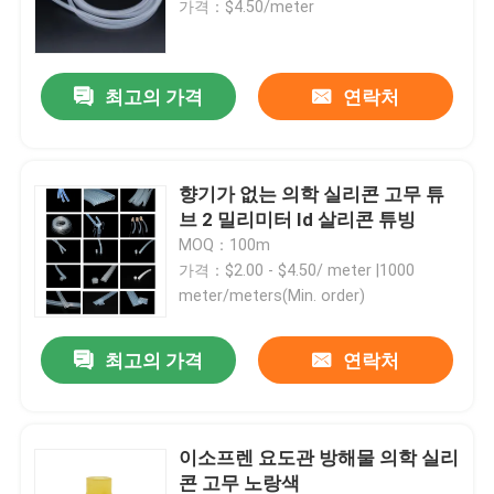
가격：$4.50/meter
공장 투어
최고의 가격
연락처
품질 관리
향기가 없는 의학 실리콘 고무 튜
연락처
브 2 밀리미터 Id 살리콘 튜빙
MOQ：100m
가격：$2.00 - $4.50/ meter |1000
견적 요청
meter/meters(Min. order)
의학 실리콘 고무
최고의 가격
연락처
의학 고무마개
이소프렌 요도관 방해물 의학 실리
충돌 시린지 플런저
콘 고무 노랑색