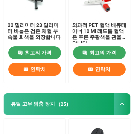
22 밀리미터 23 밀리미
외과적 PET 혈액 배큐테
터 바늘은 검은 채혈 부
이너 10 Ml 레드톱 혈액
속물 회색을 외장합니다
은 푸른 주황색을 관을
답니다
최고의 가격
최고의 가격
연락처
연락처
뷰틸 고무 멈춤 장치
(25)