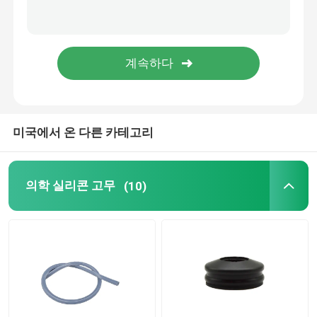
요도관 부속물
주입 튜브
고취 부속물
미국에서 온 다른 카테고리
의학 실리콘 고무
(10)