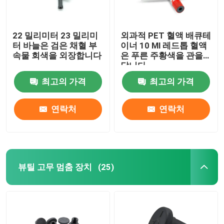
22 밀리미터 23 밀리미
외과적 PET 혈액 배큐테
터 바늘은 검은 채혈 부
이너 10 Ml 레드톱 혈액
속물 회색을 외장합니다
은 푸른 주황색을 관을
답니다
최고의 가격
최고의 가격
연락처
연락처
뷰틸 고무 멈춤 장치
(25)