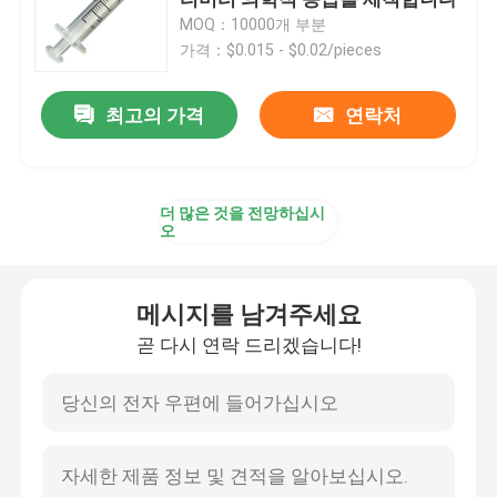
MOQ：10000개 부분
가격：$0.015 - $0.02/pieces
주사기 부속물
최고의 가격
연락처
채혈 부속물
뷰틸 고무 멈춤 장치
더 많은 것을 전망하십시
오
미리 채운 실린지부
메시지를 남겨주세요
할로겐화부틸 고무
곧 다시 연락 드리겠습니다!
의학 실리콘 튜브
드래인 파이프