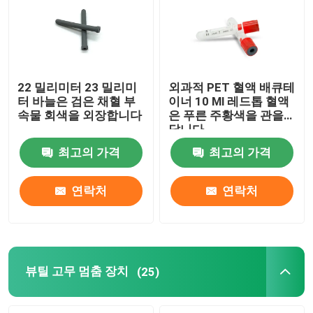
22 밀리미터 23 밀리미
외과적 PET 혈액 배큐테
터 바늘은 검은 채혈 부
이너 10 Ml 레드톱 혈액
속물 회색을 외장합니다
은 푸른 주황색을 관을
답니다
최고의 가격
최고의 가격
연락처
연락처
뷰틸 고무 멈춤 장치
(25)