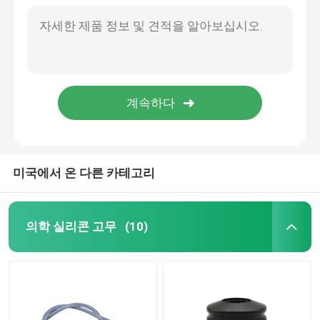
요도관 부속물
주입 튜브
고취 부속물
미국에서 온 다른 카테고리
의학 실리콘 고무
(10)