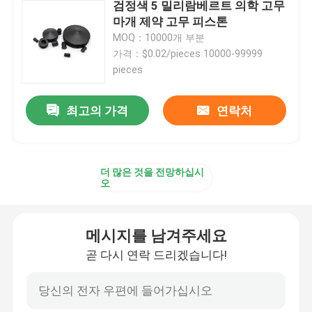
검정색 5 밀리람베르트 의학 고무
마개 제약 고무 피스톤
주사기 부속물
MOQ：10000개 부분
가격：$0.02/pieces 10000-99999
pieces
채혈 부속물
최고의 가격
연락처
뷰틸 고무 멈춤 장치
미리 채운 실린지부
더 많은 것을 전망하십시
오
할로겐화부틸 고무
메시지를 남겨주세요
곧 다시 연락 드리겠습니다!
의학 실리콘 튜브
드래인 파이프