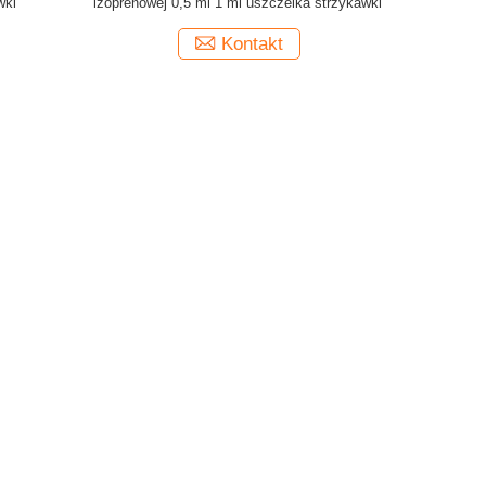
wki
izoprenowej 0,5 ml 1 ml uszczelka strzykawki
Kontakt