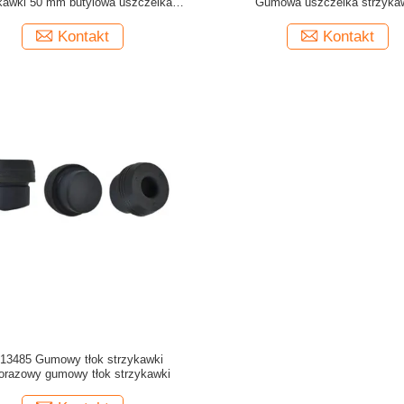
kawki 50 mm butylowa uszczelka
Gumowa uszczelka strzyka
medyczna
Kontakt
Kontakt
13485 Gumowy tłok strzykawki
orazowy gumowy tłok strzykawki