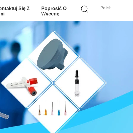
Polish
ntaktuj Się Z
Poprosić O
mi
Wycenę