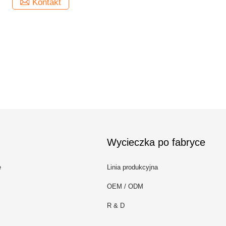
Kontakt
Wycieczka po fabryce
e
Linia produkcyjna
OEM / ODM
R & D