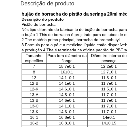
Descrição de produto
bujão de borracha do pistão da seringa 20ml mé
Descrição do produto
Pistão de borracha
Nós tipo diferente do fabricante do bujão de borracha para
o bujão 1.This de borracha é projetado para os tubos de 
2.The matéria prima principal, borracha do bromobutyl.
3.Formula para o pó e a medicina líquida estão disponívei
a produção 4.The é terminada na oficina padrão do PBF so
Tamanho
Para fora diâmetro da
Diâmetro interno do
específico
flange
pescoço
7
15.7±0.1
12.2±0.1
8
16±0.1
12.7±0.1
12
14.1±0.1
11.3±0.1
12-B
14.1±0.1
11.7±0.1
12-K
14.6±0.1
11.5±0.1
13-A
14.5±0.1
11.7±0.1
13-B
14.6±0.1
11.7±0.1
13-C
14.1±0.1
11.7±0.1
13-K
14.6±0.1
11.7±0.1
16-1
16.8±0.1
14±0.1
16-2
16.8±0.1
14±0.15