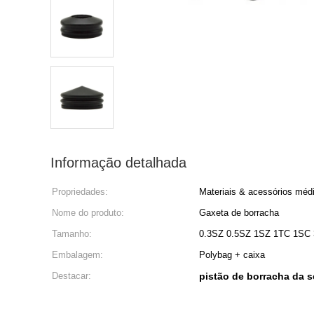
Informação detalhada
Propriedades:
Materiais & acessórios méd
Nome do produto:
Gaxeta de borracha
Tamanho:
0.3SZ 0.5SZ 1SZ 1TC 1SC
Embalagem:
Polybag + caixa
Destacar:
pistão de borracha da s