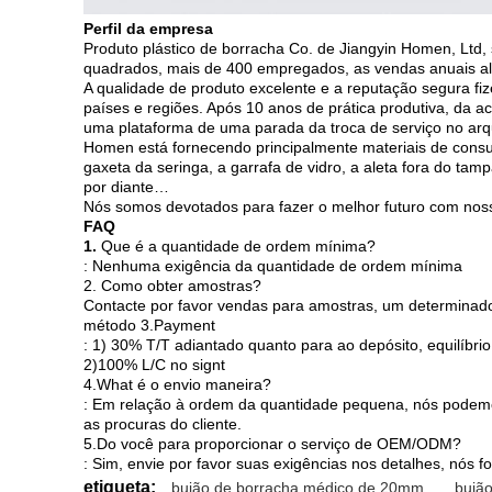
Perfil da empresa
Produto plástico de borracha Co. de Jiangyin Homen, Ltd,
quadrados, mais de 400 empregados, as vendas anuais a
A qualidade de produto excelente e a reputação segura fiz
países e regiões. Após 10 anos de prática produtiva, da 
uma plataforma de uma parada da troca de serviço no arq
Homen está fornecendo principalmente materiais de consu
gaxeta da seringa, a garrafa de vidro, a aleta fora do tam
por diante…
Nós somos devotados para fazer o melhor futuro com noss
FAQ
1.
Que é a quantidade de ordem mínima?
: Nenhuma exigência da quantidade de ordem mínima
2. Como obter amostras?
Contacte por favor vendas para amostras, um determinado
método 3.Payment
: 1) 30% T/T adiantado quanto para ao depósito, equilíbrio
2)100% L/C no signt
4.What é o envio maneira?
: Em relação à ordem da quantidade pequena, nós podemo
as procuras do cliente.
5.Do você para proporcionar o serviço de OEM/ODM?
: Sim, envie por favor suas exigências nos detalhes, nós 
etiqueta:
bujão de borracha médico de 20mm
,
bujão