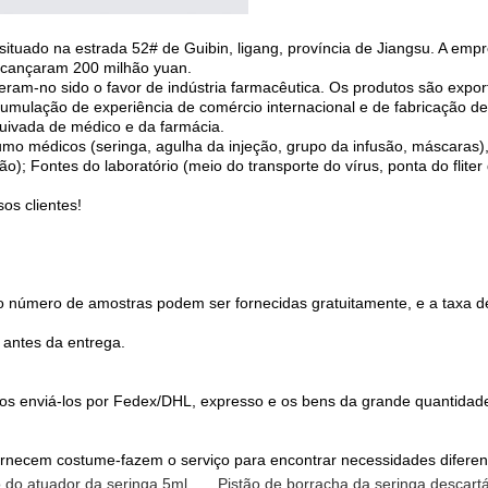
 situado na estrada 52# de Guibin, ligang, província de Jiangsu. A e
lcançaram 200 milhão yuan.
eram-no sido o favor de indústria farmacêutica. Os produtos são expo
acumulação de experiência de comércio internacional e de fabricação 
uivada de médico e da farmácia.
mo médicos (seringa, agulha da injeção, grupo da infusão, máscaras)
pão); Fontes do laboratório (meio do transporte do vírus, ponta do flit
os clientes!
 número de amostras podem ser fornecidas gratuitamente, e a taxa d
 antes da entrega.
s enviá-los por Fedex/DHL, expresso e os bens da grande quantidade
fornecem costume-fazem o serviço para encontrar necessidades diferen
 do atuador da seringa 5ml
,
Pistão de borracha da seringa descart