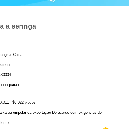
a a seringa
iangsu, China
Homen
S0004
0000 partes
0.011 - $0.022/pieces
ixa ou empolar da exportação De acordo com exigências de
liente